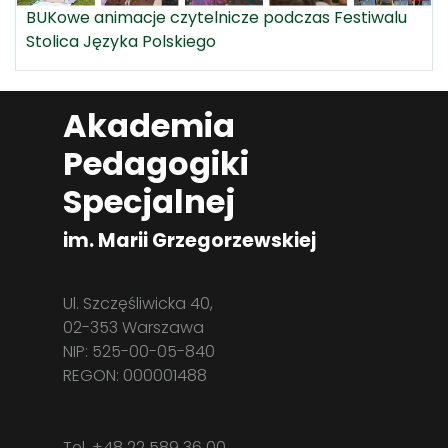
BUKowe animacje czytelnicze podczas Festiwalu
Stolica Języka Polskiego
Akademia
Pedagogiki
Specjalnej
im. Marii Grzegorzewskiej
Ul. Szczęśliwicka 40,
02-353 Warszawa
NIP: 525-00-05-840
REGON: 000001488
Tel. +48 22 589 36 00