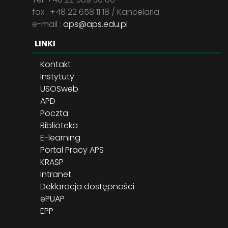
fax . +48 22 658 11 18 / Kancelaria
e-mail :
aps@aps.edu.pl
LINKI
Kontakt
Instytuty
USOSweb
APD
Poczta
Biblioteka
E-learning
Portal Pracy APS
KRASP
Intranet
Deklaracja dostępności
ePUAP
EPP