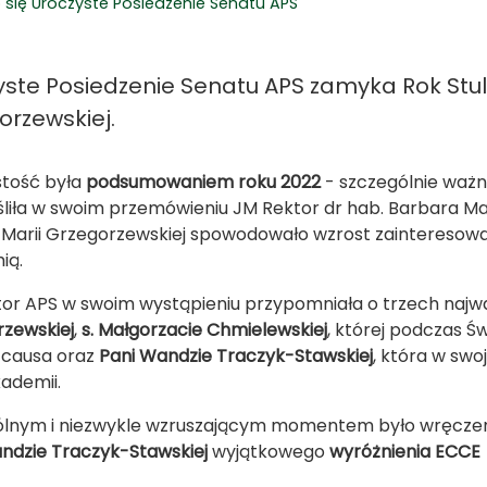
 się Uroczyste Posiedzenie Senatu APS
yste Posiedzenie Senatu APS zamyka Rok Stul
orzewskiej.
stość była
podsumowaniem roku 2022
- szczególnie ważn
liła w swoim przemówieniu JM Rektor dr hab. Barbara Mar
Marii Grzegorzewskiej spowodowało wzrost zainteresowan
ią.
or APS w swoim wystąpieniu przypomniała o trzech najwa
zewskiej
,
s. Małgorzacie Chmielewskiej
, której podczas Ś
 causa oraz
Pani Wandzie Traczyk-Stawskiej
, która w swo
kademii.
ólnym i niezwykle wzruszającym momentem było wręcze
ndzie Traczyk-Stawskiej
wyjątkowego
wyróżnienia ECCE