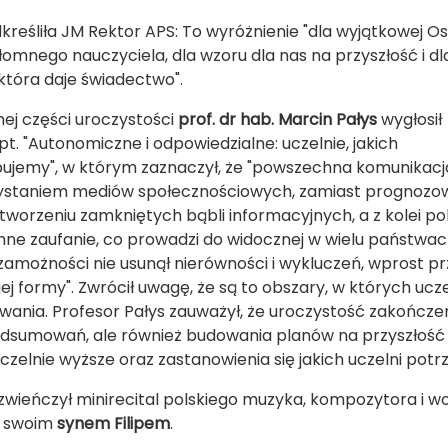
kreśliła JM Rektor APS: To wyróżnienie "dla wyjątkowej O
złomnego nauczyciela, dla wzoru dla nas na przyszłość i dl
która daje świadectwo".
nej części uroczystości
prof. dr hab. Marcin Pałys
wygłosił
pt. "Autonomiczne i odpowiedzialne: uczelnie, jakich
ujemy", w którym zaznaczył, że "powszechna komunikacj
staniem mediów społecznościowych, zamiast prognozow
 tworzeniu zamkniętych bąbli informacyjnych, a z kolei p
mne zaufanie, co prowadzi do widocznej w wielu państwach
zamożności nie usunął nierówności i wykluczeń, wprost pr
ej formy". Zwrócił uwagę, że są to obszary, w których ucz
owania. Profesor Pałys zauważył, że uroczystość zakończen
dsumowań, ale również budowania planów na przyszłość i d
uczelnie wyższe oraz zastanowienia się jakich uczelni pot
zwieńczył minirecital polskiego muzyka, kompozytora i wo
e swoim
synem Filipem
.