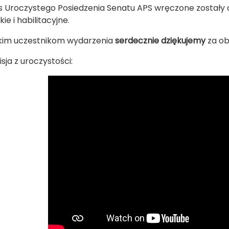
 Uroczystego Posiedzenia Senatu APS wręczone został
ie i habilitacyjne.
kim uczestnikom wydarzenia
serdecznie dziękujemy
za o
sja z uroczystości: