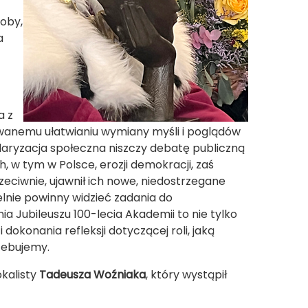
soby,
a
a z
anemu ułatwianiu wymiany myśli i poglądów
olaryzacja społeczna niszczy debatę publiczną
, w tym w Polsce, erozji demokracji, zaś
zeciwnie, ujawnił ich nowe, niedostrzegane
elnie powinny widzieć zadania do
ia Jubileuszu 100-lecia Akademii to nie tylko
okonania refleksji dotyczącej roli, jaką
rzebujemy.
kalisty
Tadeusza Woźniaka
, który wystąpił