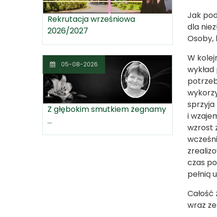
Jak pod
Rekrutacja wrześniowa
dla nie
2026/2027
Osoby, 
W kolej
05-08-2026
wykład 
potrzeb
wykorzy
sprzyja
Z głębokim smutkiem żegnamy
i wzaje
...
wzrost 
wcześni
zrealiz
czas po
pełnią 
Całość 
wraz z