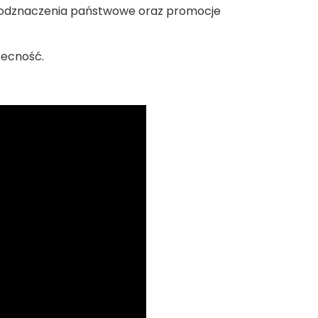
y odznaczenia państwowe oraz promocje
becność.