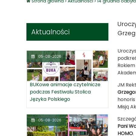
Strona główna
Aktualnosci
14 grudnia odbyło
Urocz
Aktualności
Grzeg
Uroczy
05-08-2026
podkreś
Rokiem 
Akadem
BUKowe animacje czytelnicze
JM Rekt
podczas Festiwalu Stolica
Grzegor
Języka Polskiego
honoris
Misją A
Szczeg
05-08-2026
Pani Wa
HOMO
.