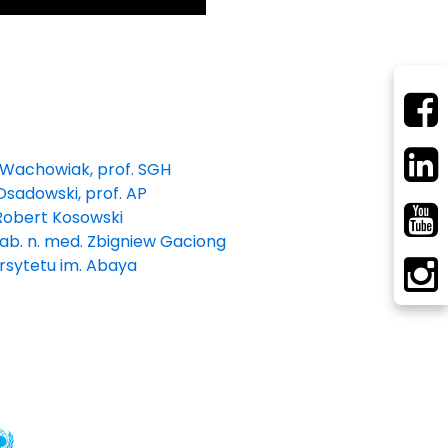
z
 Wachowiak, prof. SGH
Osadowski, prof. AP
Robert Kosowski
b. n. med. Zbigniew Gaciong
sytetu im. Abaya