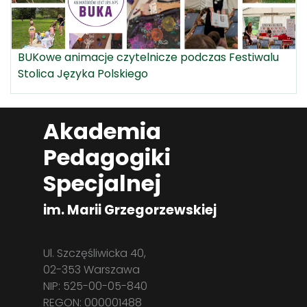
BUKowe animacje czytelnicze podczas Festiwalu
Stolica Języka Polskiego
Akademia
Pedagogiki
Specjalnej
im. Marii Grzegorzewskiej
Ul. Szczęśliwicka 40,
02-353 Warszawa
NIP: 525-00-05-840
REGON: 000001488