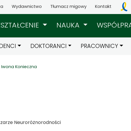
ka
Wydawnictwo
Tłumacz migowy
Kontakt
KSZTAŁCENIE
NAUKA
WSPÓŁPR
DENCI
DOKTORANCI
PRACOWNICY
Iwona Konieczna
szarze Neuroróżnorodności