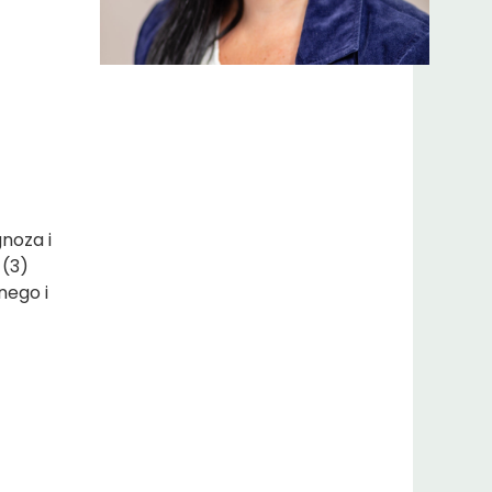
noza i
 (3)
nego i