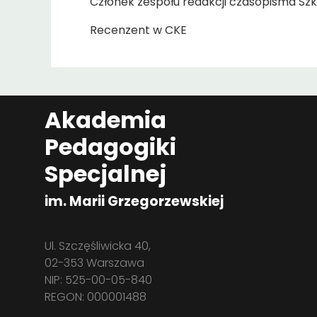
Członek zespołu redakcji czasopisma Szk
Recenzent w CKE
Akademia
Pedagogiki
Specjalnej
im. Marii Grzegorzewskiej
Ul. Szczęśliwicka 40,
02-353 Warszawa
NIP: 525-00-05-840
REGON: 000001488