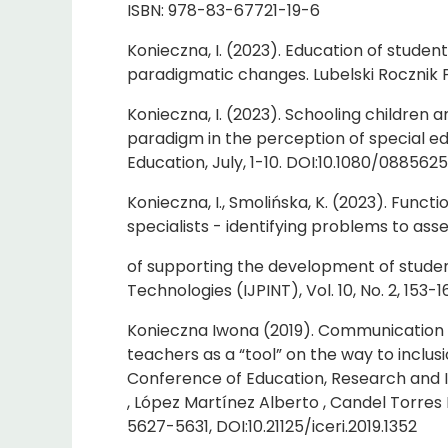
ISBN: 978-83-67721-19-6
Konieczna, I. (2023). Education of students
paradigmatic changes. Lubelski Rocznik Pe
Konieczna, I. (2023). Schooling children a
paradigm in the perception of special e
Education, July, 1-10. DOI:10.1080/088562
Konieczna, I., Smolińska, K. (2023). Funct
specialists - identifying problems to ass
of supporting the development of studen
Technologies (IJPINT), Vol. 10, No. 2, 153-
Konieczna Iwona (2019). Communication 
teachers as a “tool” on the way to inclusi
Conference of Education, Research and I
, López Martínez Alberto , Candel Torres
5627-5631, DOI:10.21125/iceri.2019.1352