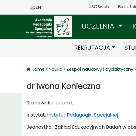
USOSweb
Bibliote
EN
UCZELNIA
REKRUTACJA
STU
Home
Nauka
Zespół naukowy i dydaktyczny
dr Iwona Konieczna
Stanowisko:
adiunkt
Instytut:
Instytut Pedagogiki Specjalnej
Jednostka : Zakład Edukacyjnych Badań w ob