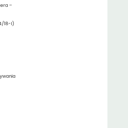
era –
4/18-I)
rywania