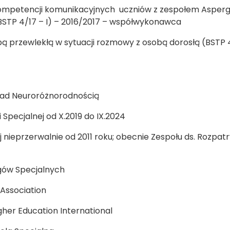
 kompetencji komunikacyjnych uczniów z zespołem Asperg
STP 4/17 – I) – 2016/2017 – współwykonawca
obą przewlekłą w sytuacji rozmowy z osobą dorosłą (BSTP 
nad Neuroróżnorodnością
Specjalnej od X.2019 do IX.2024
j nieprzerwalnie od 2011 roku; obecnie Zespołu ds. Rozpat
gów Specjalnych
Association
gher Education International