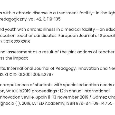
 with a chronic disease in a treatment facility- in the ligh
dagogiczny, vol. 42, 3, 119-135.
nd youth with chronic illness in a medical facility —an edu
ducation teacher candidates. European Journal of Specia
57.2023.2233298
ional assessment as a result of the joint actions of teache
ess the impact
ts. International Journal of Pedagogy, Innovation and N
162. GICID: 01.3001.0054.2797
competences of students with special education needs 
on, W: ICERI2019 proceedings : 12th annual International
nnovation Seville, Spain 11-13 November 2019 / Gómez Cho
 Ignacio ( ), 2019, IATED Academy, ISBN 978-84-09-14755-7