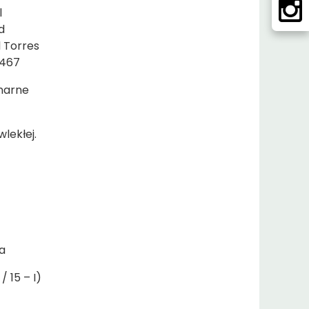
l
d
l Torres
2467
inarne
lekłej.
a
 15 – I)