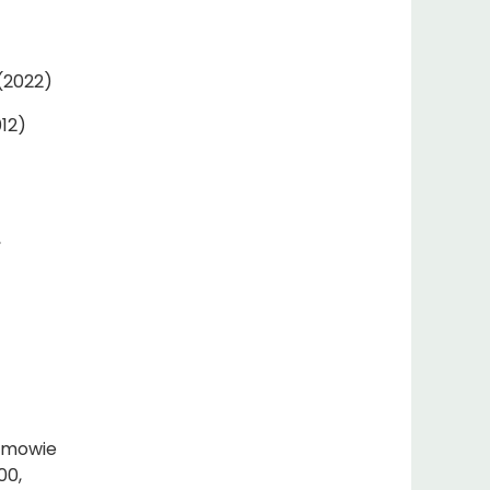
(2022)
12)
,
ozmowie
00,