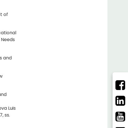
t of
cational
l Needs
rs and
ew
and
va Luis
, ss.