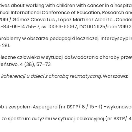
ives about working with children with cancer in a hospita
annual International Conference of Education, Research an
 2019 / Gómez Chova Luis , López Martínez Alberto , Cande
-84-09-14755-7, ss. 10063-10067, DOI:10.21125/iceri.2019.
e problemy w obszarze pedagogiki leczniczej. Interdyscypl
 281.
połeczne człowieka w sytuacji doświadczania choroby przew
eństwo, 4 (38), 57–73.
koherencji u dzieci z chorobą reumatyczną.
Warszawa:
 z zespołem Aspergera (nr BSTP/ 8 / 15 - I) –wykonawc
ze spektrum autyzmu w sytuacji edukacyjnej (nr BSTP/ 4 /