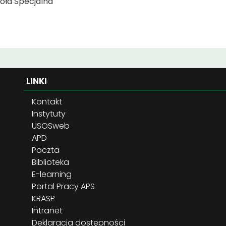
oła Specjalna
LINKI
Kontakt
Instytuty
USOSweb
APD
Poczta
Biblioteka
E-learning
Portal Pracy APS
KRASP
Intranet
Deklaracja dostępności