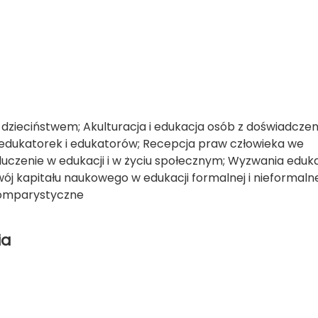
 dzieciństwem; Akulturacja i edukacja osób z doświadcze
edukatorek i edukatorów; Recepcja praw człowieka we
luczenie w edukacji i w życiu społecznym; Wyzwania eduk
j kapitału naukowego w edukacji formalnej i nieformalne
komparystyczne
ia