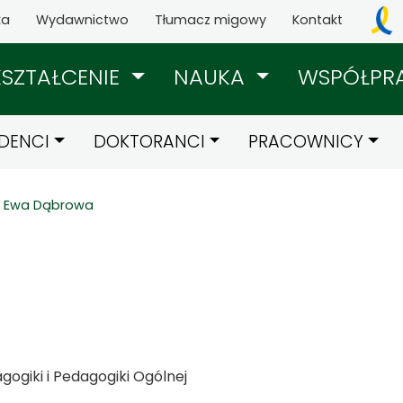
ka
Wydawnictwo
Tłumacz migowy
Kontakt
KSZTAŁCENIE
NAUKA
WSPÓŁPR
DENCI
DOKTORANCI
PRACOWNICY
Ewa Dąbrowa
ogiki i Pedagogiki Ogólnej