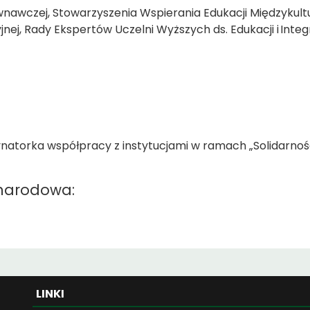
nawczej, Stowarzyszenia Wspierania Edukacji Międzykult
j, Rady Ekspertów Uczelni Wyższych ds. Edukacji i Integr
natorka współpracy z instytucjami w ramach „Solidarnośc
narodowa:
LINKI