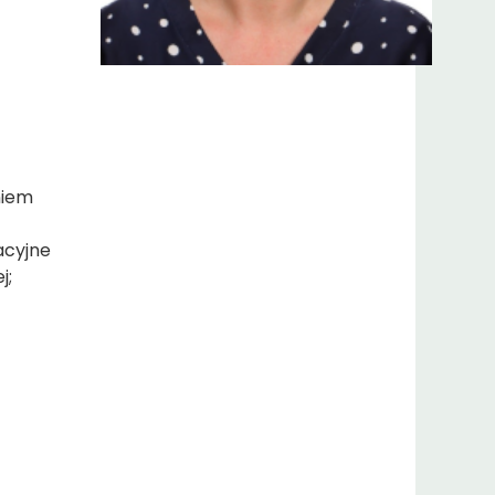
niem
acyjne
j;