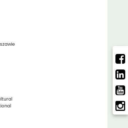
rszawie
ltural
ional