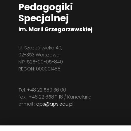
Pedagogiki
Specjalnej
im. Marii Grzegorzewskiej
Ul. Szczęśliwicka 40,
02-353 Warszawa
NIP: 525-00-05-840
REGON: 000001488
Tel. +48 22 589 36 00
fax . +48 22 658 11 18 / Kancelaria
e-mail :
aps@aps.edu.pl