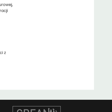
urowej,
acji
i z