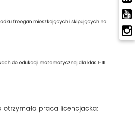
padku freegan mieszkających i skipujących na
ch do edukacji matematycznej dla klas I-III
a otrzymała praca licencjacka: