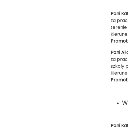
Pani K
za prac
tereni
Kierune
Promoto
Pani Ali
za prac
szkoły
Kierune
Promot
W
Pani Ka