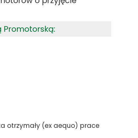
motorów o przyjęcie
 Promotorską:
ta otrzymały (ex aequo) prace