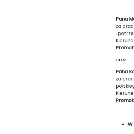
Pana Ma
za prac
i potrz
Kierune
Promoto
oraz
Pana Ka
za prac
polskie
Kierune
Promoto
W 