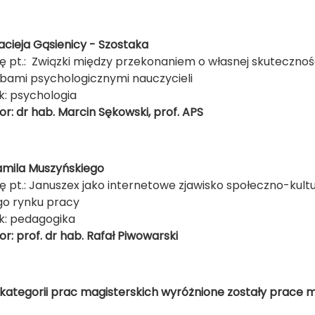
cieja Gąsienicy - Szostaka
ę pt.: Związki między przekonaniem o własnej skutecznoś
ebami psychologicznymi nauczycieli
k: psychologia
r: dr hab. Marcin Sękowski, prof. APS
mila Muszyńskiego
ę pt.: Januszex jako internetowe zjawisko społeczno-kult
go rynku pracy
k: pedagogika
r: prof. dr hab. Rafał Piwowarski
kategorii prac magisterskich wyróżnione zostały prace m