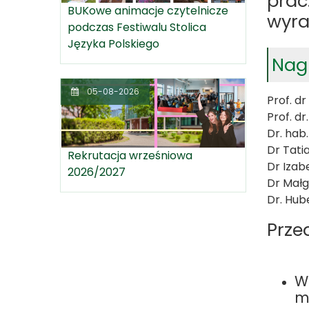
prac
BUKowe animacje czytelnicze
wyra
podczas Festiwalu Stolica
Języka Polskiego
Nag
05-08-2026
Prof. d
Prof. d
Dr. hab
Dr Tati
Rekrutacja wrześniowa
Dr Izab
2026/2027
Dr Mał
Dr. Hub
Prze
W
m