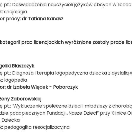
ę pt.: Doświadczenia nauczycieli języków obcych w licea
k: socjologia
r pracy: dr Tatiana Kanasz
kategorii prac licencjackich wyróżnione zostały prace lic
geliki Błaszczyk
ę pt.: Diagnoza i terapia logopedyczna dziecka z dyslalią
k: logopedia
r: dr Izabela Więcek - Poborczyk
żeny Zaborowskiej
ę pt.: Wykluczenie społeczne dzieci i młodzieży z choro
dzie podopiecznych Fundacji „Nasze Dzieci” przy Klinice 
a Dziecka
k: pedagogika resocjalizacyjna