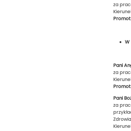
za prac
Kierune
Promoto
W 
Pani An
za prac
Kierune
Promoto
Pani Bo
za prac
przykła
Zdrowi
Kierune