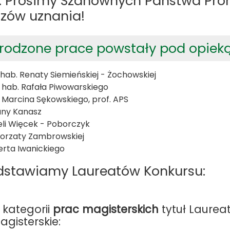
. Prosimy Szanownych Państwa Pro
zów uznania!
rodzone prace powstały pod opieką
r hab. Renaty Siemieńskiej - Żochowskiej
r. hab. Rafała Piwowarskiego
. Marcina Sękowskiego, prof. APS
any Kanasz
eli Więcek - Poborczyk
gorzaty Zambrowskiej
erta Iwanickiego
dstawiamy Laureatów Konkursu:
 kategorii
prac magisterskich
tytuł Laurea
agisterskie: