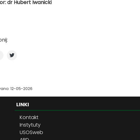
r: dr Hubert Iwanicki
nij:
wano: 12-05-2026
LINKI
Kontakt
Instytuty
USOSweb
APD