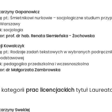
atarzyny Gapanowicz
ę pt.: Śmietnikowi nurkowie – socjologiczne studium przy
e Warszawy
k: socjologia
r: prof. dr hab. Renata Siemieńska - Żochowska
cji Kowalczyk
ę pt.: Rodzaje zadań tekstowych w wybranych podręcznika
 podstawowej
k: pedagogika przedszkolna i wczesnoszkolna
or: dr Małgorzata Zambrowska
 kategorii
prac licencjackich
tytuł Laureat
tarzyny Sweklej