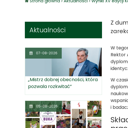
Strona główna
Aktualnosci
Wyniki XV edycji
Z dum
Aktualności
zarek
W tegor
07-08-2026
Rektor 
dyplomo
identyc
„Mistrz dobrej obecności, która
W czasi
pozwala rozkwitać”
dyplomo
naukowy
wspania
05-08-2026
i badac
Skła