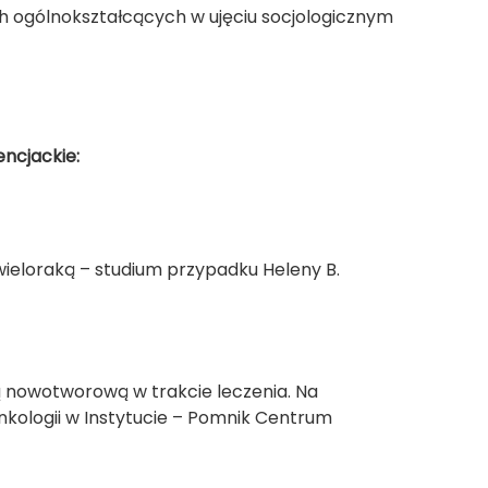
ch ogólnokształcących w ujęciu socjologicznym
encjackie:
 wieloraką – studium przypadku Heleny B.
bą nowotworową w trakcie leczenia. Na
Onkologii w Instytucie – Pomnik Centrum