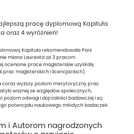
najlepszą pracę dyplomową Kapituła
a oraz 4 wyróżnień!
dyplomową Kapituła rekomendowała Pani
nanie miana Laureata aż 3 pracom
ej ocenione prace magisterskie uzyskały
 prac magisterskich i licencjackich).
 na coraz wyższy poziom merytoryczny prac
tyki ważnej ze względów społecznych,
poziom odwagi i dojrzałości badawczej i są
snego potencjału naukowego młodych badaczek
om i Autorom nagrodzonych