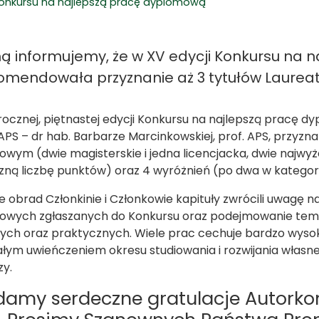
 Konkursu na najlepszą pracę dyplomową
ą informujemy, że w XV edycji Konkursu na 
omendowała przyznanie aż 3 tytułów Laureat
ocznej, piętnastej edycji Konkursu na najlepszą pracę 
APS – dr hab. Barbarze Marcinkowskiej, prof. APS, przyz
wym (dwie magisterskie i jedna licencjacka, dwie najwyż
zną liczbę punktów) oraz 4 wyróżnień (po dwa w kategorii
e obrad Członkinie i Członkowie kapituły zwrócili uwagę
wych zgłaszanych do Konkursu oraz podejmowanie tema
ch oraz praktycznych. Wiele prac cechuje bardzo wysoki 
łym uwieńczeniem okresu studiowania i rozwijania wła
zy.
damy serdeczne gratulacje Autork