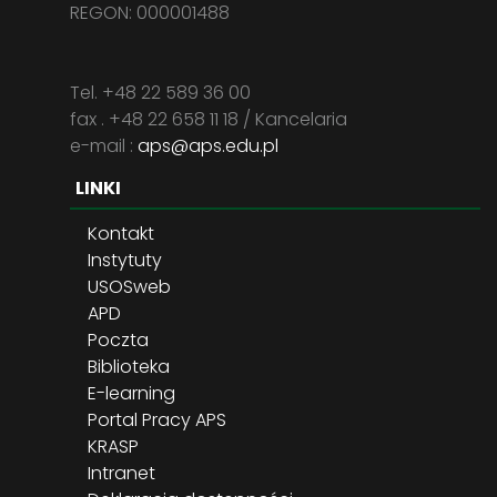
REGON: 000001488
Tel. +48 22 589 36 00
fax . +48 22 658 11 18 / Kancelaria
e-mail :
aps@aps.edu.pl
LINKI
Kontakt
Instytuty
USOSweb
APD
Poczta
Biblioteka
E-learning
Portal Pracy APS
KRASP
Intranet