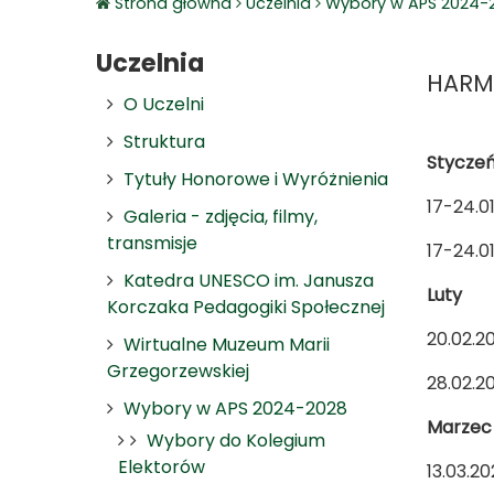
Strona główna
Uczelnia
Wybory w APS 2024-
Uczelnia
HARM
O Uczelni
Struktura
Stycze
Tytuły Honorowe i Wyróżnienia
17-24.
Galeria - zdjęcia, filmy,
transmisje
17-24.
Katedra UNESCO im. Janusza
Luty
Korczaka Pedagogiki Społecznej
20.02.
Wirtualne Muzeum Marii
Grzegorzewskiej
28.
Wybory w APS 2024-2028
Marzec
Wybory do Kolegium
Elektorów
13.0