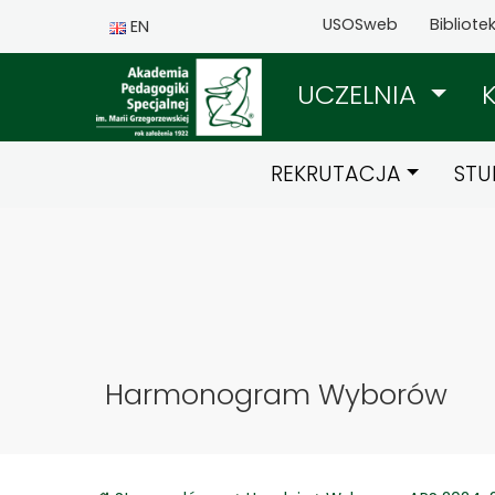
USOSweb
Bibliote
EN
UCZELNIA
REKRUTACJA
STU
Harmonogram Wyborów