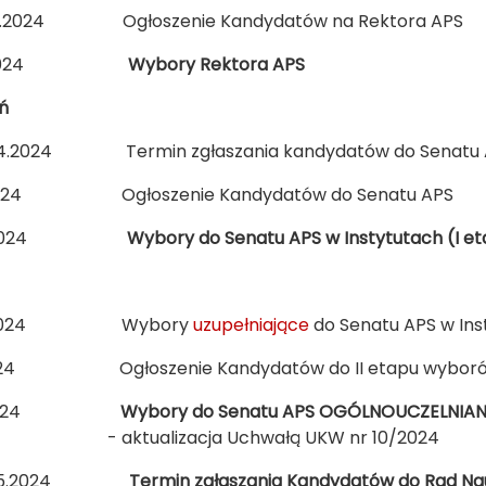
03.2024 Ogłoszenie Kandydatów na Rektora APS
03.2024
Wybory Rektora APS
ń
04.2024 Termin zgłaszania kandydatów do Senatu AP
.2024 Ogłoszenie Kandydatów do Senatu APS
04.2024
Wybory do Senatu APS w Instytutach (I e
5.2024 Wybory
uzupełniające
do Senatu APS w Ins
024 Ogłoszenie Kandydatów do II etapu wyborów S
024
Wybory do Senatu APS OGÓLNOUCZELNIANE 
tualizacja Uchwałą UKW nr 10/2024
7.05.2024
Termin zgłaszania Kandydatów do Rad N