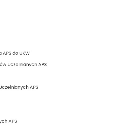
 APS do UKW
w Uczelnianych APS
czelnianych APS
ych APS