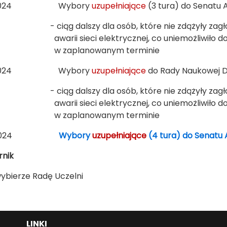
6.2024 Wybory
uzupełniające
(3 tura) do Senatu
g dalszy dla osób, które nie zdążyły zagłos
i sieci elektrycznej, co uniemożliwiło dokoń
aplanowanym terminie
6.2024 Wybory
uzupełniające
do Rady Naukowej 
g dalszy dla osób, które nie zdążyły zagłos
i sieci elektrycznej, co uniemożliwiło dokoń
aplanowanym terminie
06.2024
Wybory
uzupełniające
(4 tura) do Senat
rnik
ybierze Radę Uczelni
LINKI