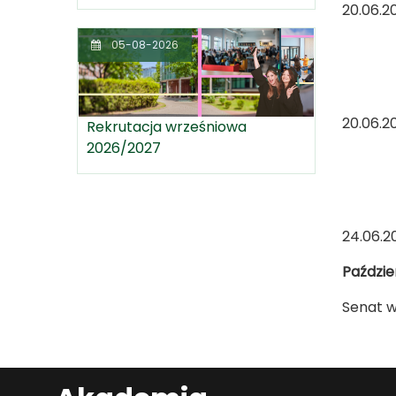
20.0
- cią
05-08-2026
awari
w z
20.0
Rekrutacja wrześniowa
2026/2027
- cią
awari
w z
24.
Paździe
Senat w