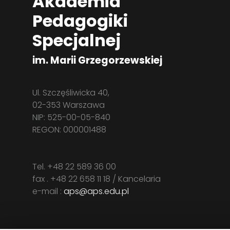
Akademia
Pedagogiki
Specjalnej
im. Marii Grzegorzewskiej
Ul. Szczęśliwicka 40,
02-353 Warszawa
NIP: 525-00-05-840
REGON: 000001488
Tel. +48 22 589 36 00
fax . +48 22 658 11 18 / Kancelaria
e-mail :
aps@aps.edu.pl