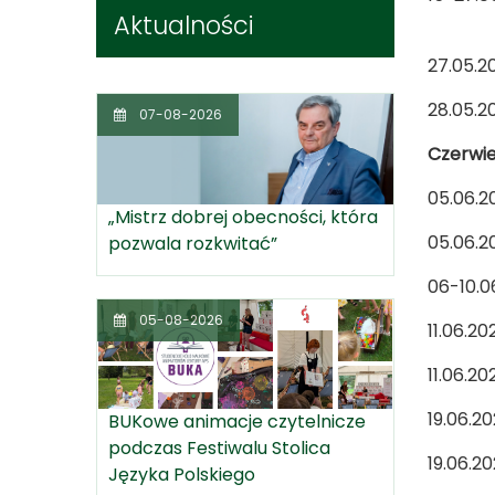
Aktualności
- 
27.0
28.05.
07-08-2026
Czerwi
05.
„Mistrz dobrej obecności, która
05.0
pozwala rozkwitać”
06-10.
05-08-2026
11.06.
11.06.
19.0
BUKowe animacje czytelnicze
podczas Festiwalu Stolica
19.0
Języka Polskiego