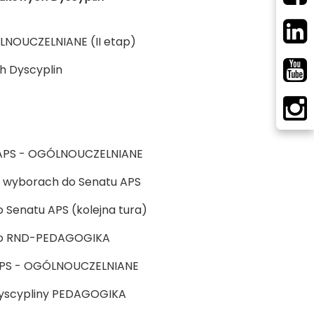
NOUCZELNIANE (II etap)
Dyscyplin
u APS - OGÓLNOUCZELNIANE
wyborach do Senatu APS
natu APS (kolejna tura)
o RND-PEDAGOGIKA
 APS - OGÓLNOUCZELNIANE
yscypliny PEDAGOGIKA