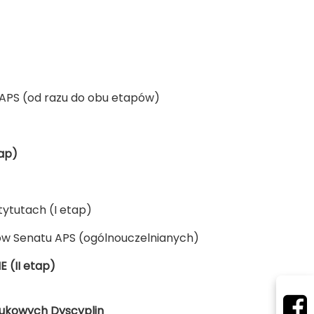
S (od razu do obu etapów)
tap)
tytutach (I etap)
enatu APS (ogólnouczelnianych)
(II etap)
aukowych Dyscyplin