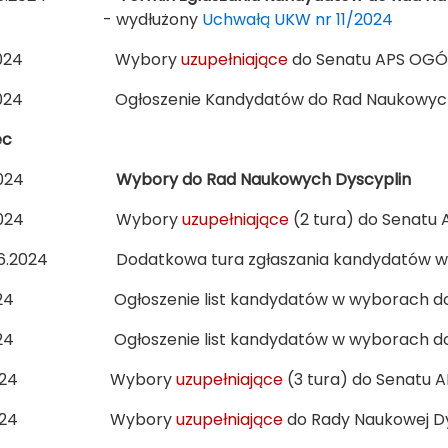
wydłużony
Uchwałą UKW nr 11/2024
5.2024 Wybory
uzupełniające
do Senatu APS OGÓL
2024 Ogłoszenie Kandydatów do Rad Naukowych 
ec
06.2024
Wybory do Rad Naukowych Dyscyplin
6.2024 Wybory
uzupełniające
(2 tura) do Senat
06.2024 Dodatkowa tura zgłaszania kandydatów w 
2024 Ogłoszenie list kandydatów w wyborach do Se
2024 Ogłoszenie list kandydatów w wyborach d
6.2024 Wybory
uzupełniające
(3 tura) do Senatu
6.2024 Wybory
uzupełniające
do Rady Naukowej D