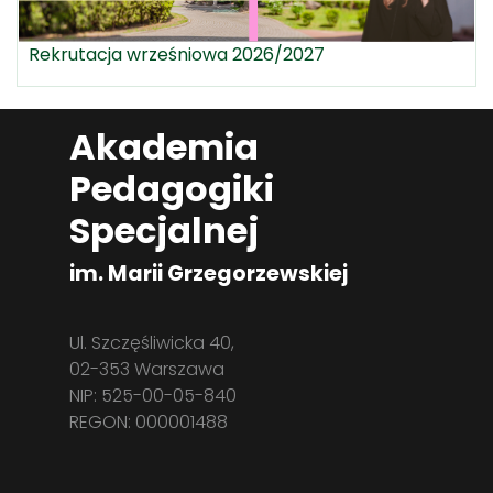
Rekrutacja wrześniowa 2026/2027
Akademia
Pedagogiki
Specjalnej
im. Marii Grzegorzewskiej
Ul. Szczęśliwicka 40,
02-353 Warszawa
NIP: 525-00-05-840
REGON: 000001488