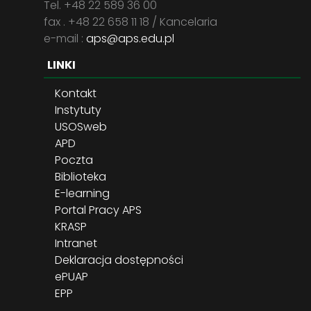
Tel. +48 22 589 36 00
fax . +48 22 658 11 18 / Kancelaria
e-mail :
aps@aps.edu.pl
LINKI
Kontakt
Instytuty
USOSweb
APD
Poczta
Biblioteka
E-learning
Portal Pracy APS
KRASP
Intranet
Deklaracja dostępności
ePUAP
EPP