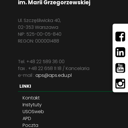
im. Marii Grzegorzewskiej
Ul. Szczęśliwicka 40,
02-353 Warszawa
NIP: 525-00-05-840
REGON: 000001488
Tel. +48 22 589 36 00
fax . +48 22 658 11 18 / Kancelaria
e-mail :
aps@aps.edu.pl
LINKI
Kontakt
Instytuty
USOSweb
APD
Poczta