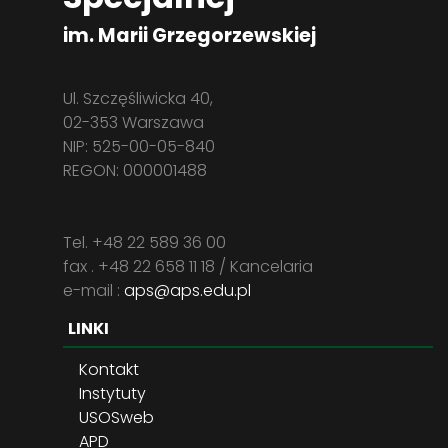
im. Marii Grzegorzewskiej
Ul. Szczęśliwicka 40,
02-353 Warszawa
NIP: 525-00-05-840
REGON: 000001488
Tel. +48 22 589 36 00
fax . +48 22 658 11 18 / Kancelaria
e-mail :
aps@aps.edu.pl
LINKI
Kontakt
Instytuty
USOSweb
APD