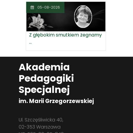
05-08-2026
Z głębokim smutkiem żegnamy
...
Akademia
Pedagogiki
Specjalnej
im. Marii Grzegorzewskiej
Ul. Szczęśliwicka 40,
02-353 Warszawa