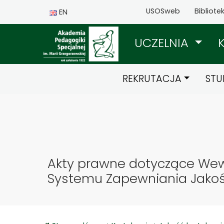
USOSweb
Bibliote
EN
UCZELNIA
REKRUTACJA
STU
Akty prawne dotyczące We
Systemu Zapewniania Jakośc