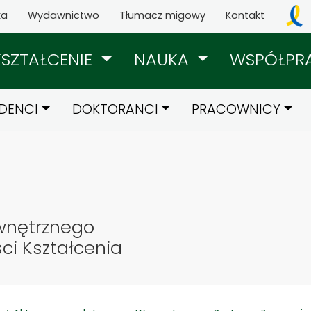
ka
Wydawnictwo
Tłumacz migowy
Kontakt
KSZTAŁCENIE
NAUKA
WSPÓŁPR
DENCI
DOKTORANCI
PRACOWNICY
wnętrznego
i Kształcenia