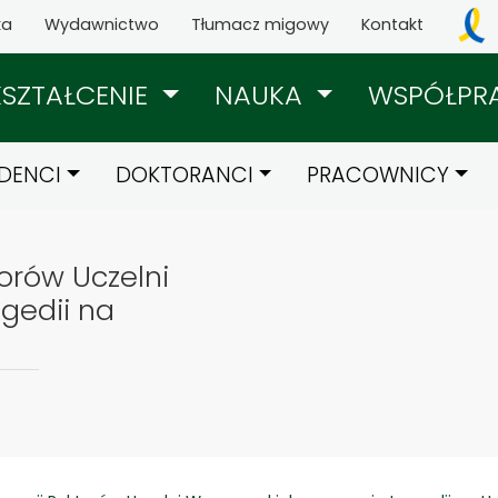
ka
Wydawnictwo
Tłumacz migowy
Kontakt
KSZTAŁCENIE
NAUKA
WSPÓŁPR
DENCI
DOKTORANCI
PRACOWNICY
orów Uczelni
gedii na
m