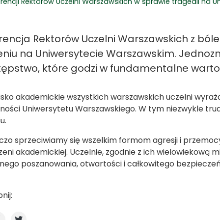
rencji Rektorów Uczelni Warszawskich w sprawie tragedii na 
rencja Rektorów Uczelni Warszawskich z bóle
eniu na Uniwersytecie Warszawskim. Jednoz
tępstwo, które godzi w fundamentalne warto
sko akademickie wszystkich warszawskich uczelni wyraża s
ności Uniwersytetu Warszawskiego. W tym niezwykle t
u.
zo sprzeciwiamy się wszelkim formom agresji i przemocy,
zeni akademickiej. Uczelnie, zgodnie z ich wielowiekową m
ego poszanowania, otwartości i całkowitego bezpieczeń
nij: