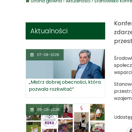
Strona główna
Aktualnosci
Stanowisko Konfe
Konfe
Aktualności
zdarz
przes
07-08-2026
Środowi
społecz
wsparci
„Mistrz dobrej obecności, która
Stanowc
pozwala rozkwitać”
przestr
wzajemn
05-08-2026
Udostęp