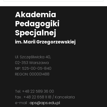
Akademia
Pedagogiki
Specjalnej
im. Marii Grzegorzewskiej
Ul. Szczęśliwicka 40,
02-353 Warszawa
NIP: 525-00-05-840
REGON: 000001488
Tel. +48 22 589 36 00
fax . +48 22 658 11 18 / Kancelaria
e-mail :
aps@aps.edu.pl