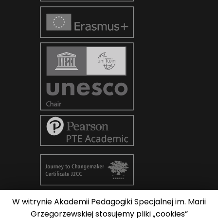
W witrynie Akademii Pedagogiki Specjalnej im. Marii
© Copyright 2026
AKADEMIA
Grzegorzewskiej stosujemy pliki „cookies”