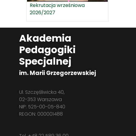
Rekrutacja wrześniowa
2026/2027
Akademia
Pedagogiki
Specjalnej
im. Marii Grzegorzewskiej
Ul. Szczęśliwicka 40,
02-353 Warszawa
NIP: 525-00-05-840
REGON: 000001488
Tel. +48 22 589 36 00