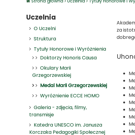
Strona główna
Uczelnia
Tytuły Honorowe i Wy
Uczelnia
Akademi
O Uczelni
za isto
dobrego
Struktura
Tytuły Honorowe i Wyróżnienia
Uhono
Doktorzy Honoris Causa
Okulary Marii
Me
Grzegorzewskiej
Me
Medal Marii Grzegorzewskiej
Me
Me
Wyróżnienie ECCE HOMO
Me
Galeria - zdjęcia, filmy,
Me
transmisje
Me
Me
Katedra UNESCO im. Janusza
Me
Korczaka Pedagogiki Społecznej