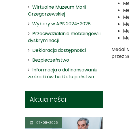
Me
Wirtualne Muzeum Marii
Me
Grzegorzewskiej
Me
Wybory w APS 2024-2028
Me
Me
Przeciwdziałanie mobbingowi i
Me
dyskryminacji
Medal M
Deklaracja dostępności
przez S
Bezpieczeństwo
Informacja o dofinansowaniu
ze środków budżetu państwa
Aktualności
07-08-2026