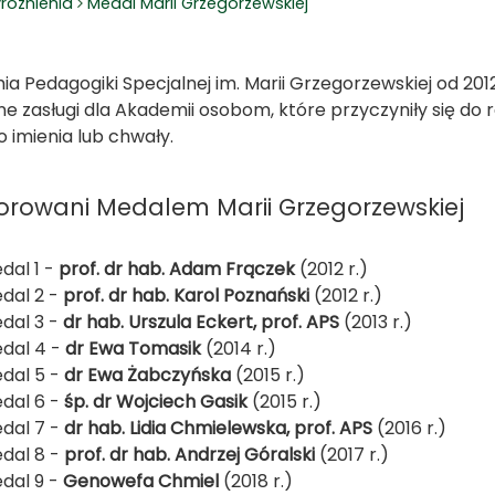
różnienia
Medal Marii Grzegorzewskiej
a Pedagogiki Specjalnej im. Marii Grzegorzewskiej od 201
tne zasługi dla Akademii osobom, które przyczyniły się do 
 imienia lub chwały.
rowani Medalem Marii Grzegorzewskiej
dal 1 -
prof. dr hab. Adam Frączek
(2012 r.)
dal 2 -
prof. dr hab. Karol Poznański
(2012 r.)
dal 3 -
dr hab. Urszula Eckert, prof. APS
(2013 r.)
dal 4 -
dr Ewa Tomasik
(2014 r.)
dal 5 -
dr Ewa Żabczyńska
(2015 r.)
dal 6 -
śp. dr Wojciech Gasik
(2015 r.)
dal 7 -
dr hab. Lidia Chmielewska, prof. APS
(2016 r.)
dal 8 -
prof. dr hab. Andrzej Góralski
(2017 r.)
dal 9 -
Genowefa Chmiel
(2018 r.)