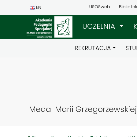
USOSweb
Bibliote
EN
UCZELNIA
REKRUTACJA
STU
Medal Marii Grzegorzewskiej