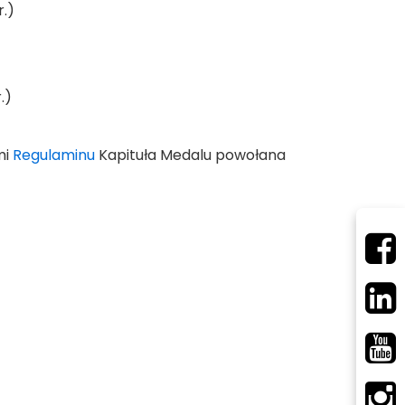
r.)
.)
mi
Regulaminu
Kapituła Medalu powołana