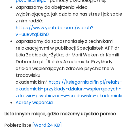
psychicznego
i pomocy psychologicznej.
Zapraszamy do obejrzenia video
wyjaśniającego, jak działa na nas stres i jak sobie
z nim radzić:
https://www.youtube.com/watch?
v=uuRvtq5kih0
Zapraszamy do zapoznania się z technikami
relaksacyjnymi w publikacji Specjalistek APP dr
Lidia Zabłockiej-Żytka, dr Marii Weker, dr Kamili
Dobrenko pt. "Relaks Akademicki. Przykłady
działań wspierających zdrowie psychiczne w
środowisku
akademickim”
https://ksiegarnia.difin.pl/relaks-
akademicki-przyklady-dzialan-wspierajacych-
zdrowie-psychiczne-w-srodowisku-akademicki
Adresy wsparcia
Lista innych miejsc, gdzie możemy uzyskać pomoc
Pobierz listę
[Word 24 KB]