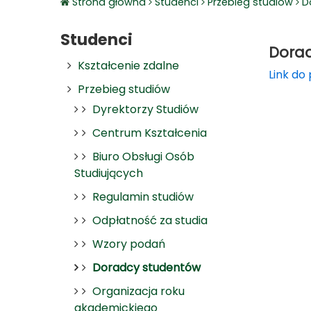
Strona główna
Studenci
Przebieg studiów
D
Studenci
Dorad
Kształcenie zdalne
Link do 
Przebieg studiów
Dyrektorzy Studiów
Centrum Kształcenia
Biuro Obsługi Osób
Studiujących
Regulamin studiów
Odpłatność za studia
Wzory podań
Doradcy studentów
Organizacja roku
akademickiego