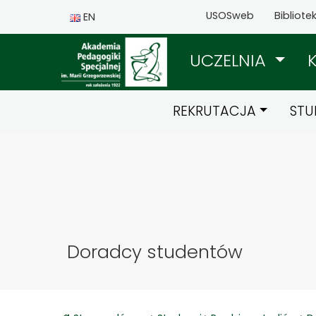
USOSweb
Bibliote
EN
UCZELNIA
REKRUTACJA
STU
Doradcy studentów