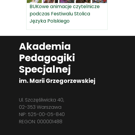
BUKowe animacje czytelnicze
podczas Festiwalu Stolica
Języka Polskiego
Akademia
Pedagogiki
Specjalnej
im. Marii Grzegorzewskiej
Ul. Szczęśliwicka 40,
02-353 Warszawa
NIP: 525-00-05-840
REGON: 000001488