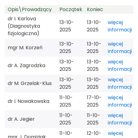
Opis\Prowadzący
Początek
Koniec
31
1
2
3
4
5
6
dr I. Karlova
13-10-
13-10-
więcej
(Diagnostyka
2025
2025
informacji
fizjologiczna)
13-10-
13-10-
więcej
mgr M. Korzeń
2025
2025
informacji
13-10-
13-10-
więcej
dr A. Zagrodzka
2025
2025
informacji
13-10-
13-10-
więcej
dr M. Grzelak-Klus
2025
2025
informacji
11-10-
17-10-
więcej
dr I. Nowakowska
2025
2025
informacji
11-10-
11-10-
więcej
dr A. Jegier
2025
2025
informacji
11-10-
12-10-
więcej
mgr J. Domiziak