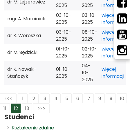
dr M. Lejzerowicz
2025
2025
informacji
03-10-
03-10-
więcej
mgr A. Marciniak
2025
2025
informacji
03-10-
08-10-
więcej
dr K. Wereszka
2025
2025
informacji
01-10-
02-10-
więcej
dr M. Sędzicki
2025
2025
informacji
04-
dr K. Nowak-
01-10-
więcej
10-
Stańczyk
2025
informacji
2025
<<<
1
2
3
4
5
6
7
8
9
10
11
12
13
>>>
Studenci
Kształcenie zdalne