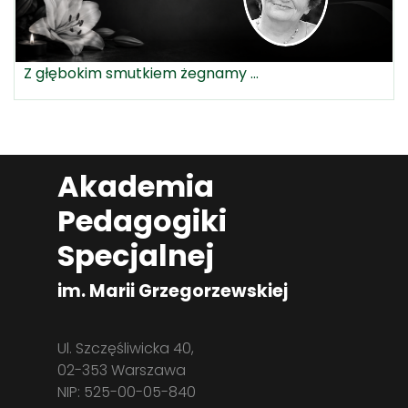
Z głębokim smutkiem żegnamy ...
Akademia
Pedagogiki
Specjalnej
im. Marii Grzegorzewskiej
Ul. Szczęśliwicka 40,
02-353 Warszawa
NIP: 525-00-05-840