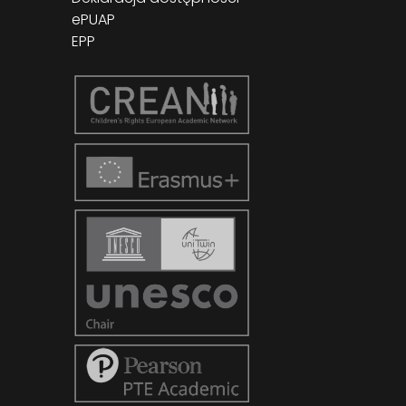
ePUAP
EPP