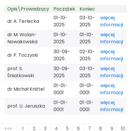
Opis\Prowadzący
Początek
Koniec
31
1
2
3
4
5
6
01-10-
03-10-
więcej
dr A. Terlecka
2025
2025
informacji
dr M. Wolan-
01-10-
01-10-
więcej
Nowakowska
2025
2025
informacji
30-09-
02-10-
więcej
dr P. Toczyski
2025
2025
informacji
prof. S.
30-09-
03-10-
więcej
Śniatkowski
2025
2025
informacji
01-01-
01-01-
więcej
dr Michał Knittel
0001
0001
informacji
01-01-
01-01-
więcej
prof. U. Jeruszka
0001
0001
informacji
<<<
1
2
3
4
5
6
7
8
9
10