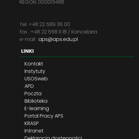
REGON: 000001488
Tel. +48 22 589 36 00
fax . +48 22 658 11 18 / Kancelaria
e-mail :
aps@aps.edu.pl
LINKI
Kontakt
Instytuty
USOSweb
APD
Poczta
Biblioteka
E-learning
Portal Pracy APS
KRASP
Intranet
Deklaracja dostępności