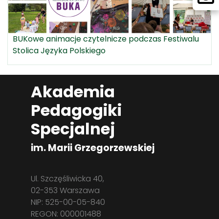
BUKowe animacje czytelnicze podczas Festiwalu
Stolica Języka Polskiego
Akademia
Pedagogiki
Specjalnej
im. Marii Grzegorzewskiej
Ul. Szczęśliwicka 40,
02-353 Warszawa
NIP: 525-00-05-840
REGON: 000001488