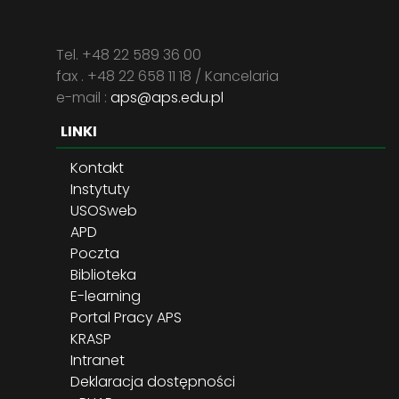
Tel. +48 22 589 36 00
fax . +48 22 658 11 18 / Kancelaria
e-mail :
aps@aps.edu.pl
LINKI
Kontakt
Instytuty
USOSweb
APD
Poczta
Biblioteka
E-learning
Portal Pracy APS
KRASP
Intranet
Deklaracja dostępności