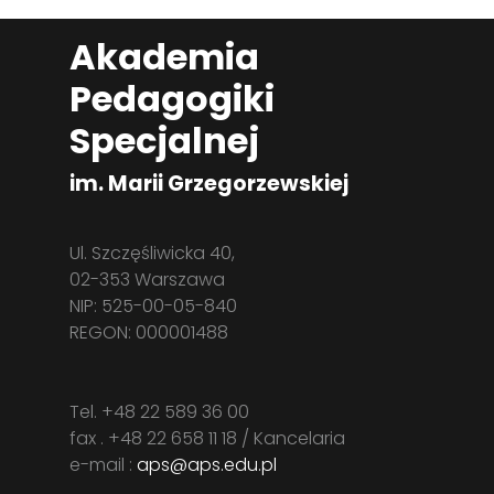
Akademia
Pedagogiki
Specjalnej
im. Marii Grzegorzewskiej
Ul. Szczęśliwicka 40,
02-353 Warszawa
NIP: 525-00-05-840
REGON: 000001488
Tel. +48 22 589 36 00
fax . +48 22 658 11 18 / Kancelaria
e-mail :
aps@aps.edu.pl