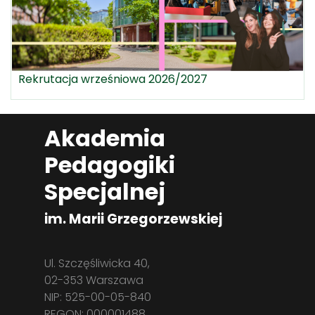
Rekrutacja wrześniowa 2026/2027
Akademia
Pedagogiki
Specjalnej
im. Marii Grzegorzewskiej
Ul. Szczęśliwicka 40,
02-353 Warszawa
NIP: 525-00-05-840
REGON: 000001488