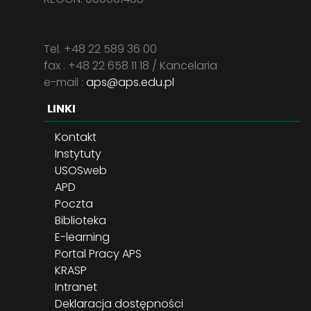
Tel. +48 22 589 36 00
fax . +48 22 658 11 18 / Kancelaria
e-mail :
aps@aps.edu.pl
LINKI
Kontakt
Instytuty
USOSweb
APD
Poczta
Biblioteka
E-learning
Portal Pracy APS
KRASP
Intranet
Deklaracja dostępności