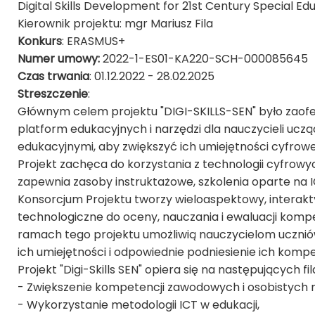
Digital Skills Development for 21st Century Special E
Kierownik projektu: mgr Mariusz Fila
Konkurs
: ERASMUS+
Numer umowy:
2022-1-ES01-KA220-SCH-000085645
Czas trwania
: 01.12.2022 - 28.02.2025
Streszczenie
:
Głównym celem projektu "DIGI-SKILLS-SEN" było zaof
platform edukacyjnych i narzędzi dla nauczycieli ucz
edukacyjnymi, aby zwiększyć ich umiejętności cyfro
Projekt zachęca do korzystania z technologii cyfrowyc
zapewnia zasoby instruktażowe, szkolenia oparte na I
Konsorcjum Projektu tworzy wieloaspektowy, interak
technologiczne do oceny, nauczania i ewaluacji kompe
ramach tego projektu umożliwią nauczycielom uczni
ich umiejętności i odpowiednie podniesienie ich kompe
Projekt "Digi-Skills SEN" opiera się na następujących fi
- Zwiększenie kompetencji zawodowych i osobistych na
- Wykorzystanie metodologii ICT w edukacji,