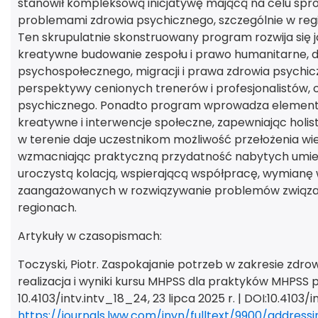
stanowił kompleksową inicjatywę mającą na celu sp
problemami zdrowia psychicznego, szczególnie w reg
Ten skrupulatnie skonstruowany program rozwija się
kreatywne budowanie zespołu i prawo humanitarne, 
psychospołecznego, migracji i prawa zdrowia psychi
perspektywy cenionych trenerów i profesjonalistów,
psychicznego. Ponadto program wprowadza elementy
kreatywne i interwencje społeczne, zapewniając holi
w terenie daje uczestnikom możliwość przełożenia wie
wzmacniając praktyczną przydatność nabytych umieję
uroczystą kolacją, wspierającą współpracę, wymianę w
zaangażowanych w rozwiązywanie problemów związan
regionach.
Artykuły w czasopismach:
Toczyski, Piotr. Zaspokajanie potrzeb w zakresie zdr
realizacja i wyniki kursu MHPSS dla praktyków MHPSS 
10.4103/intv.intv_18_24, 23 lipca 2025 r. | DOI:10.4103/
https://journals.lww.com/invn/fulltext/9900/addre