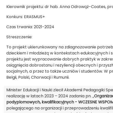
Kierownik projektu: dr hab. Anna Odrowąż-Coates, pro
Konkurs: ERASMUS+
Czas trwania: 2021-2024
Streszczenie:
To projekt ukierunkowany na zdiagnozowanie potrzeb
dzieckiem i młodzieżą w kontekstach edukacyjnych i
projektu jest wypracowanie dobrych praktyk w zakresi
osiągnięcia dobrostanu i rezyliencji obecnych i przys
socjalnych, a przez to także uczniów i studentów. W pr
Belgii, Polski, Chorwacji i Rumunii.
Minister Edukacji i Nauki zlecił Akademii Pedagogiki S
realizację w latach 2023 – 2024 zadania pn. „
Organizac
podyplomowych, kwalifikacyjnych - WCZESNE WSPO
polegającego na organizacji i przeprowadzeniu kwali