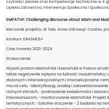
czytania i pisania oraz kompetencje techniczne w 4 
Opieka Zdrowotna, Interwencja Społeczna i Społeczna
EMPATHY: Challenging discourse about Islam and Musl
Kierownik projektu: dr hab. Anna Odrowąż-Coates, pro
Konkurs: ERASMUS+
Czas trwania: 2021-2024
Streszczenie:
Wysoki poziom islamofobii i ksenofobii w Polsce utrud
także negatywnie wpływa na ludność muzułmańską i c
złożonych i intersekcjonalnych i intersekcjonalne ramy
ma na celu: -identyfikację, analizę i zakwestiono
różnych sferach, -podnoszenie świadomości i dosta
interesariuszom, -monitorowanie islamofobii. Projekt
tematycznych: -Szkolne otoczenie - 2 badania na te