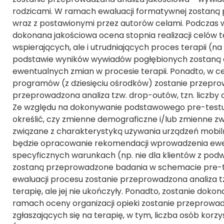
rodzicami. W ramach ewaluacji formatywnej zostaną
wraz z postawionymi przez autorów celami. Podczas 
dokonana jakościowa ocena stopnia realizacji celów
wspierających, ale i utrudniających proces terapii (n
podstawie wyników wywiadów pogłębionych zostaną
ewentualnych zmian w procesie terapii. Ponadto, w ce
programów (z dziesięciu ośrodków) zostanie przepro
przeprowadzona analiza tzw. drop-outów, tzn. liczby os
Ze względu na dokonywanie podstawowego pre-testu 
określić, czy zmienne demograficzne i/lub zmienne 
związane z charakterystyką używania urządzeń mobiln
będzie opracowanie rekomendacji wprowadzenia ewen
specyficznych warunkach (np. nie dla klientów z pod
zostaną przeprowadzone badania w schemacie pre-t
ewaluacji procesu zostanie przeprowadzona analiza tz
terapię, ale jej nie ukończyły. Ponadto, zostanie dok
ramach oceny organizacji opieki zostanie przeprowad
zgłaszających się na terapię, w tym, liczba osób kor