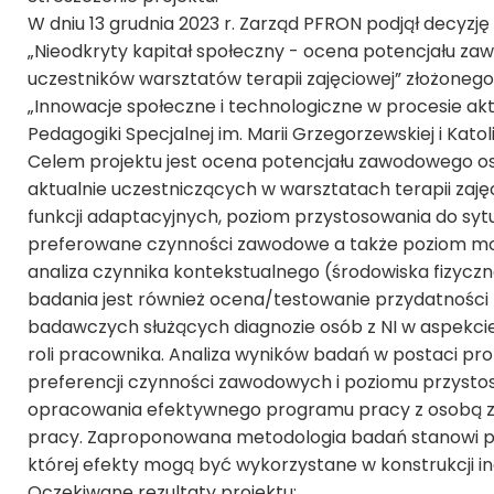
W dniu 13 grudnia 2023 r. Zarząd PFRON podjął decyzj
„Nieodkryty kapitał społeczny - ocena potencjału za
uczestników warsztatów terapii zajęciowej” złożoneg
„Innowacje społeczne i technologiczne w procesie a
Pedagogiki Specjalnej im. Marii Grzegorzewskiej i Kat
Celem projektu jest ocena potencjału zawodowego osó
aktualnie uczestniczących w warsztatach terapii zaj
funkcji adaptacyjnych, poziom przystosowania do syt
preferowane czynności zawodowe a także poziom mot
analiza czynnika kontekstualnego (środowiska fizycz
badania jest również ocena/testowanie przydatnośc
badawczych służących diagnozie osób z NI w aspekci
roli pracownika. Analiza wyników badań w postaci pro
preferencji czynności zawodowych i poziomu przysto
opracowania efektywnego programu pracy z osobą z NI 
pracy. Zaproponowana metodologia badań stanowi pro
której efekty mogą być wykorzystane w konstrukcji i
Oczekiwane rezultaty projektu: