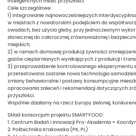
inteligentnych miast przyszłości.
Cele szczegółowe:
1) integrowanie najnowocześniejszych interdyscypli
w miastach z nowatorskim podejściem do współtworzen
owadach, bez użycia gleby, przy jednoczesnym wykorzy
słonecznej do całorocznej zrównoważonej i bezpieczn
miejskich;
2) w ramach domowej produkcji żywności zmniejszeni
gazów cieplarnianych wynikających z produkcji i tran
3) przeprowadzenie kontrolowanego eksperymentu s
przetestowana zostanie nowa technologia samodzielnej
zmiany behawioralne i postawy konsumpcyjne mieszka
opracowania zaleceń i rekomendacji dotyczących zrów
przyszłości.
Wspólnie działamy na rzecz Europy zielonej, konkurency
Skład konsorcjum projektu SMARTFOOD:
1. Centrum Badań i Innowacji Pro-Akademia = Koordy
2. Politechnika Krakowska (PK, PL)