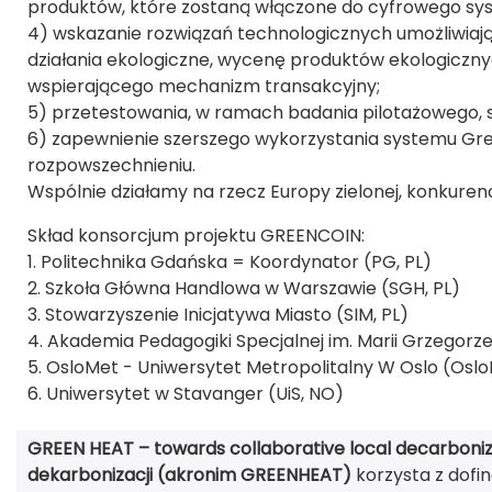
produktów, które zostaną włączone do cyfrowego sy
4) wskazanie rozwiązań technologicznych umożliwia
działania ekologiczne, wycenę produktów ekologicz
wspierającego mechanizm transakcyjny;
5) przetestowania, w ramach badania pilotażowego,
6) zapewnienie szerszego wykorzystania systemu Green
rozpowszechnieniu.
Wspólnie działamy na rzecz Europy zielonej, konkurency
Skład konsorcjum projektu GREENCOIN:
1. Politechnika Gdańska = Koordynator (PG, PL)
2. Szkoła Główna Handlowa w Warszawie (SGH, PL)
3. Stowarzyszenie Inicjatywa Miasto (SIM, PL)
4. Akademia Pedagogiki Specjalnej im. Marii Grzegorze
5. OsloMet - Uniwersytet Metropolitalny W Oslo (Osl
6. Uniwersytet w Stavanger (UiS, NO)
GREEN HEAT – towards collaborative local decarboniz
dekarbonizacji (akronim GREENHEAT)
korzysta z dofi