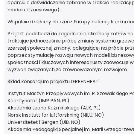
oparciu o doświadczenie zebrane w trakcie realizacji 
modelu biznesowego).
Wspólnie działamy na rzecz Europy zielonej, konkurency
Projekt podchodzi do zagadnienia eliminacji kotłów n
traktując jednocześnie próbę zmiany systemu grzew
szerszej społecznej zmiany, polegającej na próbie pr
poprzez stymulację rozwoju nowych modeli biznesowy
społeczności i kluczowych interesariuszy zaowocuje 
wyzwań związanych ze zrównoważonym rozwojem.
Skład konsorcjum projektu GREENHEAT:
Instytut Maszyn Przepływowych im. R. Szewalskiego Po
Koordynator (IMP PAN, PL)
Akademia Leona Koźmińskiego (ALK, PL)
Norsk institutt for luftforskning (NILU, NO)
Universitetet i Bergen (UiB, NO)
Akademia Pedagogiki Specjalnej im. Marii Grzegorzewsk