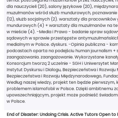
temat postrzegania muzułmanów przez nauczycieli; ma
dla nauczycieli (20), salony językowe (20), międzynaro
muzułmanów wśród służb mundurowych, poznawanie Po
(12), służb socjalnych (2). warsztaty dla pracowników 
mundurowych (4) + warsztaty dla muzułmanów na te
w mieście (4). -Media i Prawo - badanie spraw sądo
sądowych w sprawie przestępstw antymuzułmańskich;
medialnym w Polsce. dyskurs. -Opinia publiczna - ka
podcastach oparta na podejściu human journalism + s
zaangażowania. zaangażowanie. Wykorzystane kanały 
Konsorcjum tworzą 2 uczelnie - SGH i Uniwersytet Mar
Instytut Dyskursu i Dialogu, Bezpieczeństwa i Rozwoju 
Bezpieczeństwa i Rozwoju Międzynarodowego, Fundacja
Według naszej wiedzy, projekt ten będzie pierwszym,
problemem islamofobii w Polsce. Dzięki ambitnemu
upowszechniającym, projekt może podnieść świadomoś
w Polsce.
End of Disaster: Undoing Crisis. Active Tutors Open to