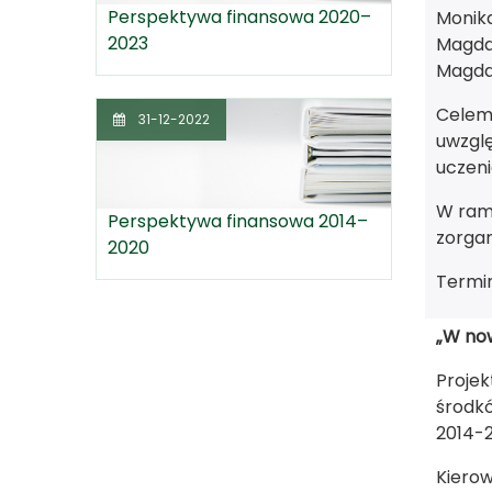
Perspektywa finansowa 2020–
Monik
2023
Magda
Magda
Celem 
31-12-2022
uwzglę
uczeni
W ram
Perspektywa finansowa 2014–
zorgan
2020
Termin 
„W no
Proje
środk
2014-
Kierow