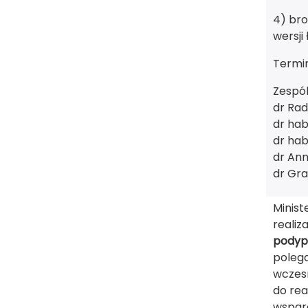
4) bro
wersji
Termin
Zespól
dr Rad
dr hab
dr hab
dr An
dr Gr
Minist
realiz
podyp
polega
wczesn
do re
wsparc