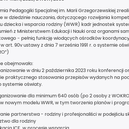
ia Pedagogiki Specjalnej im. Marii Grzegorzewskiej zrealiz
e w dziedzinie nauczania, dotyczącego rozwijania komp
u dziecka i wsparcia rodziny (WWR) kadr jednostek syst
mień z Ministerstwem Edukacji i Nauki oraz organami sa
owego − pełnią funkcję wiodących ośrodków koordynacyj
 art. 90v ustawy z dnia 7 września 1991 r. o systemie oświat
RO”)
ie obejmowało:
ganizowanie w dniu 2 października 2023 roku konferencji 
ie praktycznego stosowania przepisów wydanych na podst
. o systemie oświaty.
ganizowanie dla minimum 640 osób (po 2 osoby z WOKRO) 
 w nowym modelu WWR, w tym tworzenia planów i prog
nie partnerstwa - rodziny i profesjonaliści w podejściu
ztwo dla rodziny
ikacja ICF w procesie wsparcia