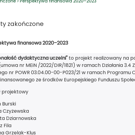
ończone
Perspektywa finansowa 2020–2023
kty zakończone
ektywa finansowa 2020–2023
nałość dydaktyczna uczelni"
to projekt realizowany na p
(umowa nr MEiN /2022/DIR/1821) w ramach Działania 3.4 Z
ego nr POWR 03.04.00-00-P023/21 w ramach Programu O
finansowanego ze środków Europejskiego Funduszu Społe
ł projektowy
 Burski
a Czyżewska
tta Dziarnowska
z Fila
a Grzelak-Klus