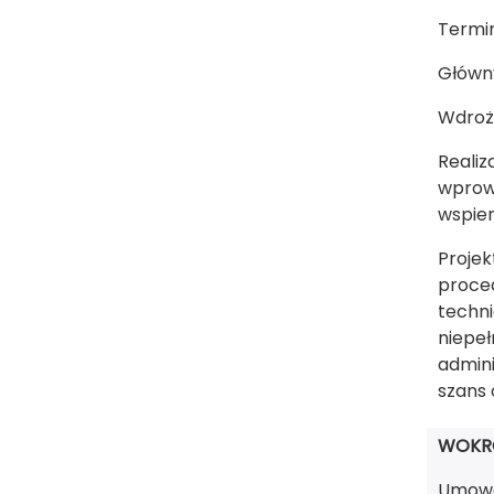
Termin 
Główn
Wdroże
Realiz
wprowa
wspier
Projek
proced
techni
niepe
admini
szans
WOKR
Umowa