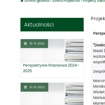
Strona główna
Strefa Projektów
Projekty zak
Proje
Aktualności
Persp
15-11-2024
"Dosko
Nauki 
wyższ
współ
Perspektywa finansowa 2024–
2025
Zespó
Marcin
Monik
31-12-2022
Wiole
Marius
Marlen