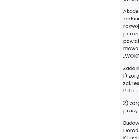
Akadem
zadani
rozwoj
porozu
powiat
mowa w
„WOK
Zadan
1) zor
zakres
1991 r
2) zor
pracy
Budowa
Dorad
Klasyf