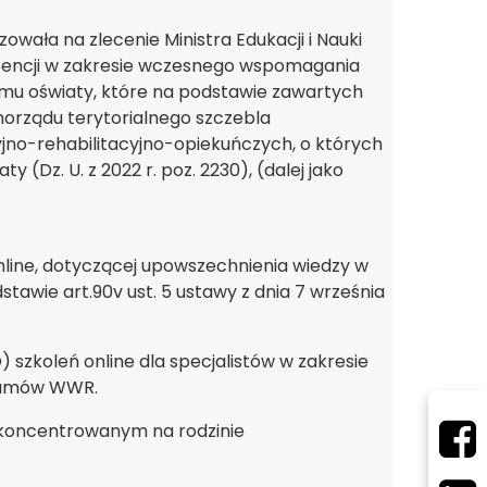
owała na zlecenie Ministra Edukacji i Nauki
etencji w zakresie wczesnego wspomagania
emu oświaty, które na podstawie zawartych
morządu terytorialnego szczebla
no-rehabilitacyjno-opiekuńczych, o których
y (Dz. U. z 2022 r. poz. 2230), (dalej jako
online, dotyczącej upowszechnienia wiedzy w
awie art.90v ust. 5 ustawy z dnia 7 września
szkoleń online dla specjalistów w zakresie
ramów WWR.
 skoncentrowanym na rodzinie