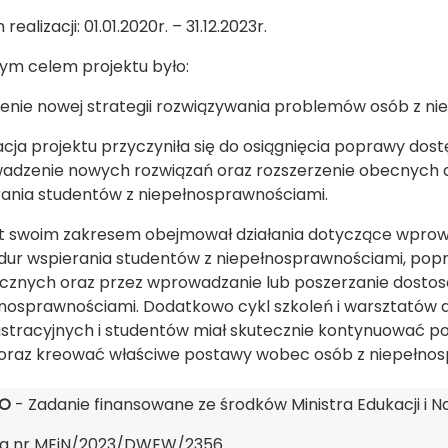
realizacji: 01.01.2020r. – 31.12.2023r.
ym celem projektu było:
nie nowej strategii rozwiązywania problemów osób z ni
acja projektu przyczyniła się do osiągnięcia poprawy dos
dzenie nowych rozwiązań oraz rozszerzenie obecnych d
ania studentów z niepełnosprawnościami.
t swoim zakresem obejmował działania dotyczące wprowa
ur wspierania studentów z niepełnosprawnościami, poprz
cznych oraz przez wprowadzanie lub poszerzanie dostos
łnosprawnościami. Dodatkowo cykl szkoleń i warsztatów
stracyjnych i studentów miał skutecznie kontynuować p
 oraz kreować właściwe postawy wobec osób z niepełnos
O
- Zadanie finansowane ze środków Ministra Edukacji i N
 nr MEiN/2023/DWEW/2356