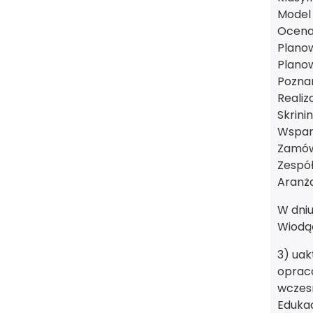
Model 
Ocena
Plano
Plano
Poznan
Realiz
Skrin
Wspar
Zamów
Zespół
Aranża
W dniu
Wiodą
3) uak
opraco
wczesn
Edukac