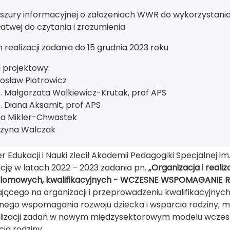
szury informacyjnej o założeniach WWR do wykorzystania
 łatwej do czytania i zrozumienia
 realizacji zadania do 15 grudnia 2023 roku
 projektowy:
osław Piotrowicz
. Małgorzata Walkiewicz-Krutak, prof APS
. Diana Aksamit, prof APS
na Mikler-Chwastek
ażyna Walczak
er Edukacji i Nauki zlecił Akademii Pedagogiki Specjalnej 
ację w latach 2022 – 2023 zadania pn.
„Organizacja i real
lomowych, kwalifikacyjnych - WCZESNE WSPOMAGANIE 
jącego na organizacji i przeprowadzeniu kwalifikacyjny
ego wspomagania rozwoju dziecka i wsparcia rodziny, m
alizacji zadań w nowym międzysektorowym modelu wczes
ia rodziny.