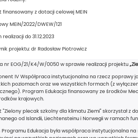
t finansowany z dotacji celowej MEIN
owy MEiN/2022/DWEW/121
 realizacji do 31.12.2023
nik projektu: dr Radosław Piotrowicz
 nr EOG/21/K4/W/0050 w sprawie realizacji projektu
„Zi
ent IV Współpraca instytucjonalna na rzecz poprawy jak
kich poziomach oraz we wszystkich formach (z wyłącze
icznego). Program Edukacja finansowany ze środków Me
rodków krajowych.
t "Zielony plecak szkolny dla klimatu Ziemi" skorzystał 
anego od Islandii, Liechtensteinu i Norwegii w ramach fu
Programu Edukacja była współpraca instytucjonalna na 