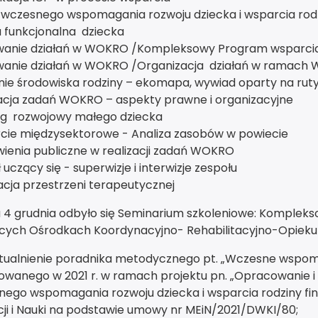
wczesnego wspomagania rozwoju dziecka i wsparcia rodzi
 funkcjonalna dziecka
wanie działań w WOKRO /Kompleksowy Program wsparcia
wanie działań w WOKRO /Organizacja działań w ramach 
ie środowiska rodziny – ekomapa, wywiad oparty na rut
acja zadań WOKRO – aspekty prawne i organizacyjne
ing rozwojowy małego dziecka
cie międzysektorowe - Analiza zasobów w powiecie
ienia publiczne w realizacji zadań WOKRO
 uczący się - superwizje i interwizje zespołu
cja przestrzeni terapeutycznej
 4 grudnia odbyło się Seminarium szkoleniowe: Komplekso
cych Ośrodkach Koordynacyjno- Rehabilitacyjno-Opiek
tualnienie poradnika metodycznego pt. „Wczesne wspomag
wanego w 2021 r. w ramach projektu pn. „Opracowanie i p
ego wspomagania rozwoju dziecka i wsparcia rodziny f
ji i Nauki na podstawie umowy nr MEiN/2021/DWKI/80;