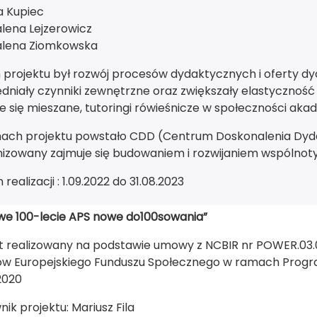
a Kupiec
lena Lejzerowicz
lena Ziomkowska
projektu był rozwój procesów dydaktycznych i oferty dyd
dniały czynniki zewnętrzne oraz zwiększały elastyczność
e się mieszane, tutoringi rówieśnicze w społeczności akad
ach projektu powstało CDD (Centrum Doskonalenia Dydak
izowany zajmuje się budowaniem i rozwijaniem wspólnoty 
realizacji : 1.09.2022 do 31.08.2023
we 100-lecie APS nowe do100sowania”
kt realizowany na podstawie umowy z NCBIR nr POWER.03
ów Europejskiego Funduszu Społecznego w ramach Progr
2020
nik projektu: Mariusz Fila