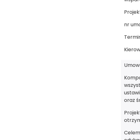
Projek
nr um
Termin
Kierow
Umowa
Kompon
wszyst
ustaw
oraz ś
Projek
otrzym
Celem 