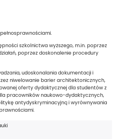
epełnosprawnościami.
tępności szkolnictwa wyższego, m.in. poprzez
ziałań, poprzez doskonalenie procedury
dzania, udoskonalania dokumentacji i
ez niwelowanie barier architektonicznych,
owanej oferty dydaktycznej dla studentów z
 dla pracowników naukowo-dydaktycznych,
olitykę antydyskryminacyjną i wyrównywania
prawnościami.
auki