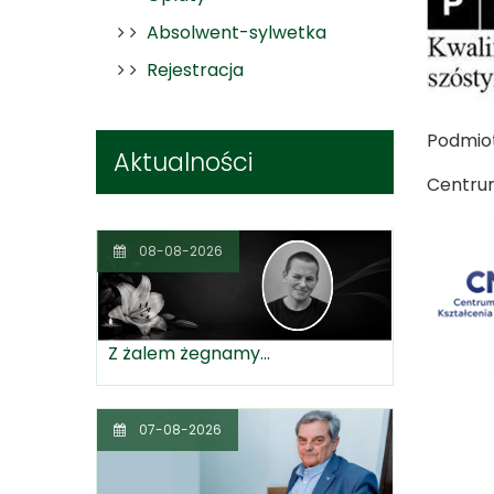
Absolwent-sylwetka
Rejestracja
Podmiot
Aktualności
Centru
08-08-2026
Z żalem żegnamy...
07-08-2026