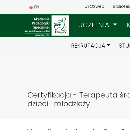
USOSweb
Bibliote
EN
UCZELNIA
REKRUTACJA
STU
Certyfikacja - Terapeuta ś
dzieci i młodzieży