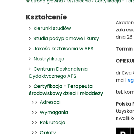
Strona główna
Kształcenie
Certyfikacja - Te
Kształcenie
Akademi
Kierunki studiów
zakresi
dnia 28
Studia podyplomowe i kursy
Jakość kształcenia w APS
Termin 
Nostryfikacja
OPIEKU
Centrum Doskonalenia
dr Ewa
Dydaktycznego APS
mail:
eg
Certyfikacja - Terapeuta
tel. kom
środowiskowy dzieci i młodzieży
Adresaci
Polska 
Uzyskan
Wymagania
Kwalifika
Rekrutacja
Opłaty