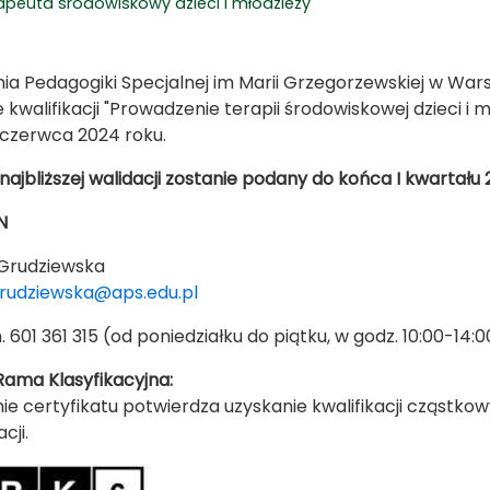
rapeuta środowiskowy dzieci i młodzieży
a Pedagogiki Specjalnej im Marii Grzegorzewskiej w Wars
e kwalifikacji "Prowadzenie terapii środowiskowej dzieci i
 czerwca 2024 roku.
najbliższej walidacji zostanie podany do końca I kwartału
N
 Grudziewska
rudziewska@aps.edu.pl
. 601 361 315 (od poniedziałku do piątku, w godz. 10:00-14:
Rama Klasyfikacyjna:
ie certyfikatu potwierdza uzyskanie kwalifikacji cząstko
cji.