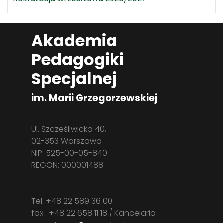
Akademia
Pedagogiki
Specjalnej
im. Marii Grzegorzewskiej
Ul. Szczęśliwicka 40,
02-353 Warszawa
NIP: 525-00-05-840
REGON: 000001488
Tel. +48 22 589 36 00
fax . +48 22 658 11 18 / Kancelaria