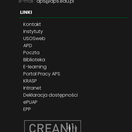
e-mail :
aps@aps.edu.pl
LINKI
Kontakt
Instytuty
USOSweb
APD
Poczta
Biblioteka
E-learning
Portal Pracy APS
KRASP
Intranet
Deklaracja dostępności
ePUAP
EPP