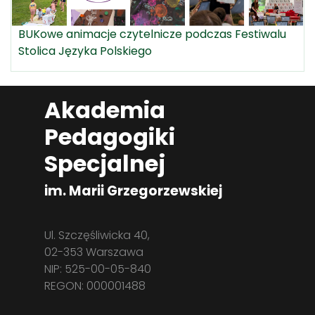
BUKowe animacje czytelnicze podczas Festiwalu
Stolica Języka Polskiego
Akademia
Pedagogiki
Specjalnej
im. Marii Grzegorzewskiej
Ul. Szczęśliwicka 40,
02-353 Warszawa
NIP: 525-00-05-840
REGON: 000001488