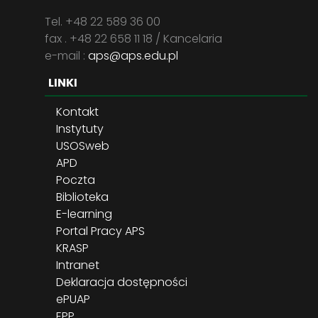
Tel. +48 22 589 36 00
fax . +48 22 658 11 18 / Kancelaria
e-mail :
aps@aps.edu.pl
LINKI
Kontakt
Instytuty
USOSweb
APD
Poczta
Biblioteka
E-learning
Portal Pracy APS
KRASP
Intranet
Deklaracja dostępności
ePUAP
EPP