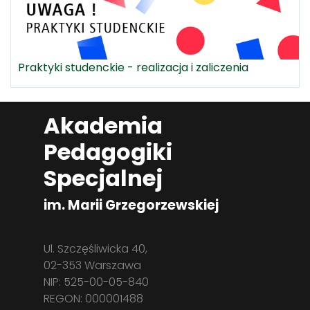
Praktyki studenckie - realizacja i zaliczenia
Akademia
Pedagogiki
Specjalnej
im. Marii Grzegorzewskiej
Ul. Szczęśliwicka 40,
02-353 Warszawa
NIP: 525-00-05-840
REGON: 000001488