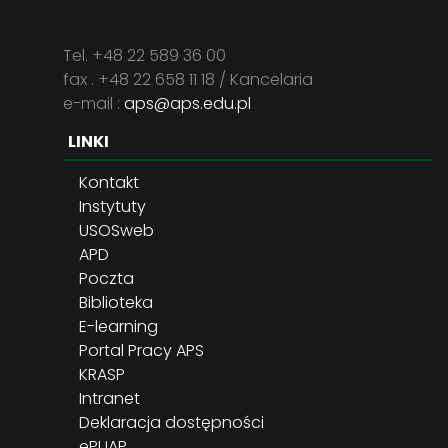
Tel. +48 22 589 36 00
fax . +48 22 658 11 18 / Kancelaria
e-mail :
aps@aps.edu.pl
LINKI
Kontakt
Instytuty
USOSweb
APD
Poczta
Biblioteka
E-learning
Portal Pracy APS
KRASP
Intranet
Deklaracja dostępności
ePUAP