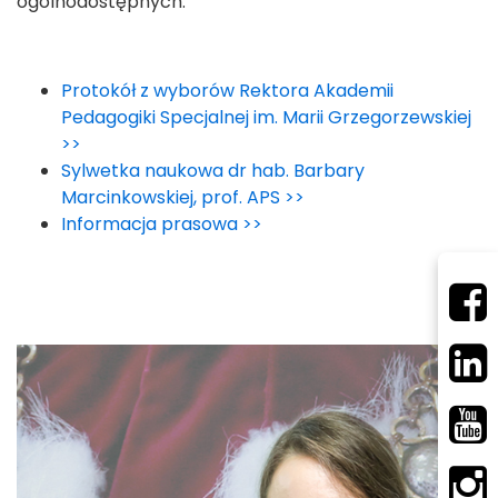
ogólnodostępnych.
Protokół z wyborów Rektora Akademii
Pedagogiki Specjalnej im. Marii Grzegorzewskiej
>>
Sylwetka naukowa dr hab. Barbary
Marcinkowskiej, prof. APS >>
Informacja prasowa >>