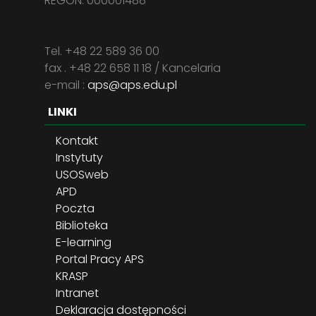
REGON: 000001488
Tel. +48 22 589 36 00
fax . +48 22 658 11 18 / Kancelaria
e-mail :
aps@aps.edu.pl
LINKI
Kontakt
Instytuty
USOSweb
APD
Poczta
Biblioteka
E-learning
Portal Pracy APS
KRASP
Intranet
Deklaracja dostępności