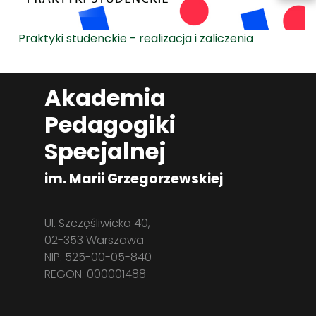
Praktyki studenckie - realizacja i zaliczenia
Akademia
Pedagogiki
Specjalnej
im. Marii Grzegorzewskiej
Ul. Szczęśliwicka 40,
02-353 Warszawa
NIP: 525-00-05-840
REGON: 000001488