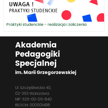
Praktyki studenckie - realizacja i zaliczenia
Akademia
Pedagogiki
Specjalnej
im. Marii Grzegorzewskiej
Ul. Szczęśliwicka 40,
02-353 Warszawa
NIP: 525-00-05-840
REGON: 000001488