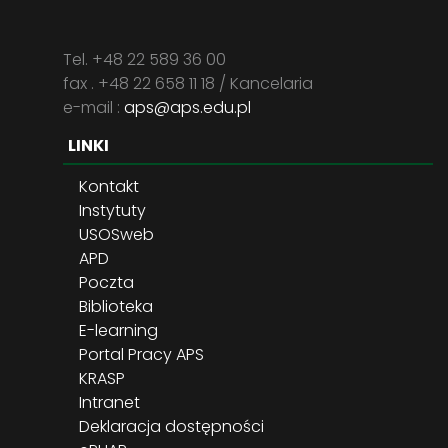
Tel. +48 22 589 36 00
fax . +48 22 658 11 18 / Kancelaria
e-mail :
aps@aps.edu.pl
LINKI
Kontakt
Instytuty
USOSweb
APD
Poczta
Biblioteka
E-learning
Portal Pracy APS
KRASP
Intranet
Deklaracja dostępności