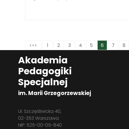
<<<
1
2
3
4
5
6
7
8
Akademia
Pedagogiki
Specjalnej
im. Marii Grzegorzewskiej
Ul. Szczęśliwicka 40,
02-353 Warszawa
NIP: 525-00-05-840