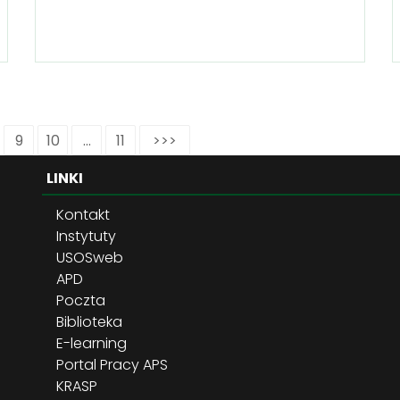
9
10
...
11
>>>
LINKI
Kontakt
Instytuty
USOSweb
APD
Poczta
Biblioteka
E-learning
Portal Pracy APS
KRASP