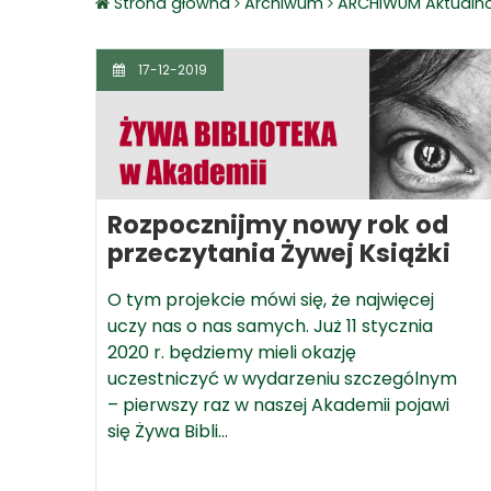
Strona główna
Archiwum
ARCHIWUM Aktualno
17-12-2019
Rozpocznijmy nowy rok od
przeczytania Żywej Książki
O tym projekcie mówi się, że najwięcej
uczy nas o nas samych. Już 11 stycznia
2020 r. będziemy mieli okazję
uczestniczyć w wydarzeniu szczególnym
– pierwszy raz w naszej Akademii pojawi
się Żywa Bibli…