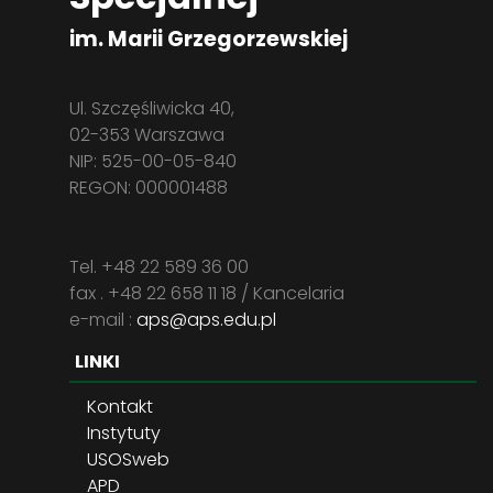
im. Marii Grzegorzewskiej
Ul. Szczęśliwicka 40,
02-353 Warszawa
NIP: 525-00-05-840
REGON: 000001488
Tel. +48 22 589 36 00
fax . +48 22 658 11 18 / Kancelaria
e-mail :
aps@aps.edu.pl
LINKI
Kontakt
Instytuty
USOSweb
APD