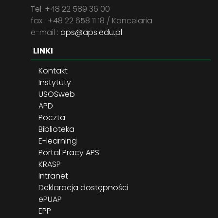
Tel. +48 22 589 36 00
fax . +48 22 658 11 18 / Kancelaria
e-mail :
aps@aps.edu.pl
LINKI
Kontakt
Instytuty
USOSweb
APD
Poczta
Biblioteka
E-learning
Portal Pracy APS
KRASP
Intranet
Deklaracja dostępności
ePUAP
EPP