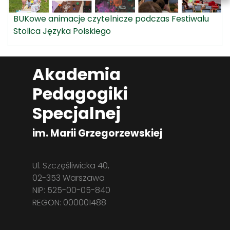
BUKowe animacje czytelnicze podczas Festiwalu
Stolica Języka Polskiego
Akademia
Pedagogiki
Specjalnej
im. Marii Grzegorzewskiej
Ul. Szczęśliwicka 40,
02-353 Warszawa
NIP: 525-00-05-840
REGON: 000001488