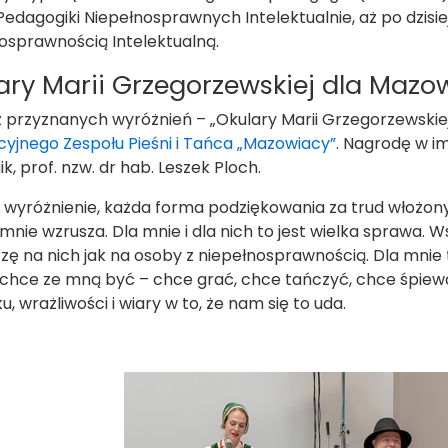
Pedagogiki Niepełnosprawnych Intelektualnie, aż po dzisiejs
osprawnością Intelektualną.
ary Marii Grzegorzewskiej dla Maz
z przyznanych wyróżnień – „Okulary Marii Grzegorzewskiej
cyjnego Zespołu Pieśni i Tańca „Mazowiacy”
. Nagrodę w im
k, prof. nzw. dr hab. Leszek Ploch.
 wyróżnienie, każda forma podziękowania za trud włożon
mnie wzrusza. Dla mnie i dla nich to jest wielka sprawa. Ws
rzę na nich jak na osoby z niepełnosprawnością. Dla mnie 
chce ze mną być – chce grać, chce tańczyć, chce śpiewać.
, wrażliwości i wiary w to, że nam się to uda.