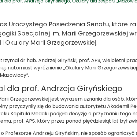
l dla prof. Andrzeja Giryńskiego, Okulary dla zespołu „Mazowi
as Uroczystego Posiedzenia Senatu, które z
ogiki Specjalnej im. Marii Grzegorzewskiej 
i Okulary Marii Grzegorzewskiej.
trzymał dr hab. Andrzej Giryński, prof. APS, wieloletni pra
nej, natomiast wyróżnienie „Okulary Marii Grzegorzewskie
Mazowiacy”.
l dla prof. Andrzeja Giryńskiego
arii Grzegorzewskiej jest wyrazem uznania dla osób, któ
lny przyczyniły się do budowania autorytetu Akademii Ped
oku Kapituła Medalu podjęła decyzję o przyznaniu tego n
iemu, prof. APS, który przez ponad pięćdziesiąt lat był zwi
o Profesorze Andrzeju Giryńskim, nie sposób ograniczyć się