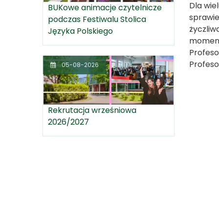
Dla wie
BUKowe animacje czytelnicze
sprawie
podczas Festiwalu Stolica
życzliw
Języka Polskiego
momenta
Profeso
Profeso
05-08-2026
Rekrutacja wrześniowa
2026/2027