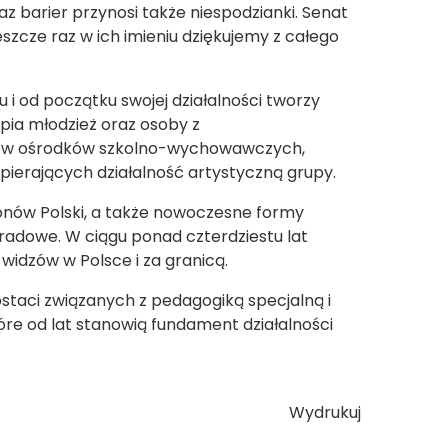
z barier przynosi także niespodzianki. Senat
eszcze raz w ich imieniu dziękujemy z całego
u i od początku swojej działalności tworzy
upia młodzież oraz osoby z
ków ośrodków szkolno-wychowawczych,
pierających działalność artystyczną grupy.
ionów Polski, a także nowoczesne formy
adowe. W ciągu ponad czterdziestu lat
widzów w Polsce i za granicą.
taci związanych z pedagogiką specjalną i
óre od lat stanowią fundament działalności
Wydrukuj