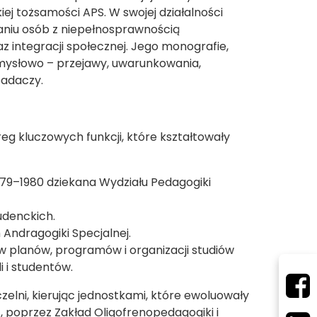
j tożsamości APS. W swojej działalności
aniu osób z niepełnosprawnością
az integracji społecznej. Jego monografie,
umysłowo – przejawy, uwarunkowania,
badaczy.
eg kluczowych funkcji, które kształtowały
1979–1980 dziekana Wydziału Pedagogiki
udenckich.
Andragogiki Specjalnej.
w planów, programów i organizacji studiów
i i studentów.
elni, kierując jednostkami, które ewoluowały
, poprzez Zakład Oligofrenopedagogiki i