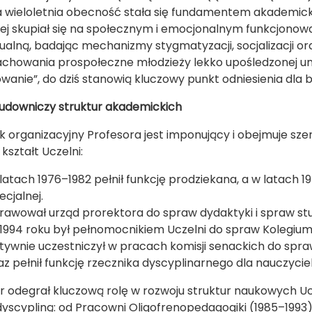
a wieloletnia obecność stała się fundamentem akademickie
j skupiał się na społecznym i emocjonalnym funkcjonow
tualną, badając mechanizmy stygmatyzacji, socjalizacji or
Zachowania prospołeczne młodzieży lekko upośledzonej 
owanie”, do dziś stanowią kluczowy punkt odniesienia dla 
 budowniczy struktur akademickich
 organizacyjny Profesora jest imponujący i obejmuje szer
kształt Uczelni:
latach 1976–1982 pełnił funkcję prodziekana, a w latach 
ecjalnej.
rawował urząd prorektora do spraw dydaktyki i spraw st
1994 roku był pełnomocnikiem Uczelni do spraw Kolegium 
tywnie uczestniczył w pracach komisji senackich do spra
az pełnił funkcję rzecznika dyscyplinarnego dla nauczyciel
r odegrał kluczową rolę w rozwoju struktur naukowych Ucz
dyscypliną: od Pracowni Oligofrenopedagogiki (1985–1993)