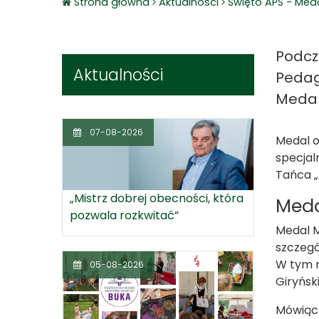
Strona główna
Aktualnosci
Święto APS - Meda
Podcz
Aktualności
Pedag
Medal 
07-08-2026
Medal o
specjal
Tańca „
„Mistrz dobrej obecności, która
Meda
pozwala rozkwitać”
Medal M
szczegó
W tym r
05-08-2026
Giryńsk
Mówiąc 