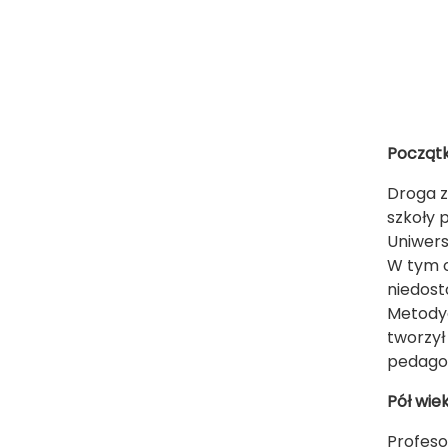
Początki
Droga z
szkoły 
Uniwers
W tym o
niedost
Metodyc
tworzył
pedago
Pół wie
Profeso