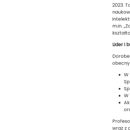
2023. T
naukowe
intelek
m.in. „
kształt
Lider i
Dorobek
obecny 
W 
Sp
Sp
W 
Ak
or
Profeso
wraz z 