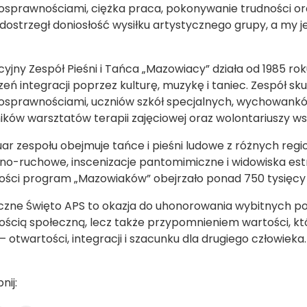
osprawnościami, ciężka praca, pokonywanie trudności ora
 dostrzegł doniosłość wysiłku artystycznego grupy, a my j
cyjny Zespół Pieśni i Tańca „Mazowiacy” działa od 1985 rok
zeń integracji poprzez kulturę, muzykę i taniec. Zespół sk
nosprawnościami, uczniów szkół specjalnych, wychowan
ików warsztatów terapii zajęciowej oraz wolontariuszy ws
ar zespołu obejmuje tańce i pieśni ludowe z różnych reg
o-ruchowe, inscenizacje pantomimiczne i widowiska estr
ności program „Mazowiaków” obejrzało ponad 750 tysięcy 
zne Święto APS to okazja do uhonorowania wybitnych pos
nością społeczną, lecz także przypomnieniem wartości, kt
– otwartości, integracji i szacunku dla drugiego człowieka.
nij: