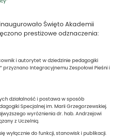
acy”
ainaugurowało Święto Akademii
wręczono prestiżowe odznaczenia:
cownik i autorytet w dziedzinie pedagogiki
j” przyznano Integracyjnemu Zespołowi Pieśni i
rych działalność i postawa w sposób
agogiki Specjalnej im. Marii Grzegorzewskiej.
ajwyższego wyróżnienia dr. hab. Andrzejowi
ązany z Uczelnią.
 wyłącznie do funkcji, stanowisk i publikacji.