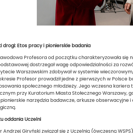
 drogi: Etos pracy i pionierskie badania
awodowa Profesora od początku charakteryzowała się nie
podstawowej dostrzegał wagę odpowiedzialności za rozwó
ytecie Warszawskim zdobywał w systemie wieczorowym, 
kresie Profesor prowadził jedne z pierwszych w Polsce
osowania społecznego młodzieży. Jego wczesna kariera
znym przy Kuratorium Miasta Stołecznego Warszawy, gdz
 pionierskie narzędzia badawcze, arkusze obserwacyjne 
giczną.
ku oddania Uczelni
r Andrzej Giryński związał się z Uczelnią (ówczesną WSPS) 