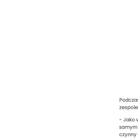
Podczas
zespole
- Jako 
samym s
czynny 