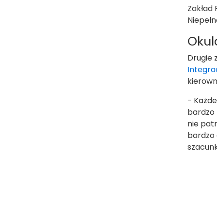
Zakład 
Niepełn
Okul
Drugie 
Integra
kierowni
- Każde
bardzo 
nie pat
bardzo 
szacunku