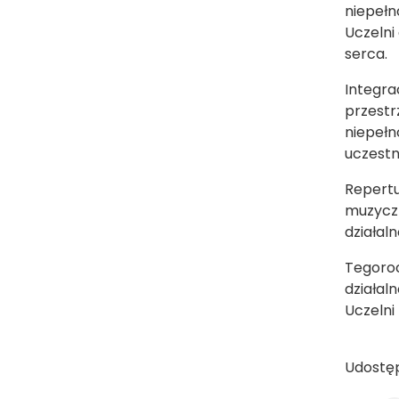
niepełn
Uczelni
serca.
Integra
przestr
niepeł
uczestn
Repertu
muzyczn
działal
Tegoroc
działal
Uczelni 
Udostęp