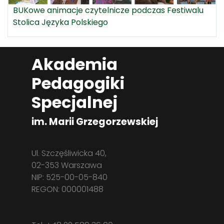
BUKowe animacje czytelnicze podczas Festiwalu
Stolica Języka Polskiego
Akademia
Pedagogiki
Specjalnej
im. Marii Grzegorzewskiej
Ul. Szczęśliwicka 40,
02-353 Warszawa
NIP: 525-00-05-840
REGON: 000001488