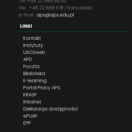
Tel. +48 22 589 36 00
fax . +48 22 658 11 18 / Kancelaria
e-mail :
aps@aps.edu.pl
LINKI
Kontakt
Instytuty
USOSweb
APD
Poczta
Biblioteka
E-learning
Portal Pracy APS
KRASP
Intranet
Deklaracja dostępności
ePUAP
EPP