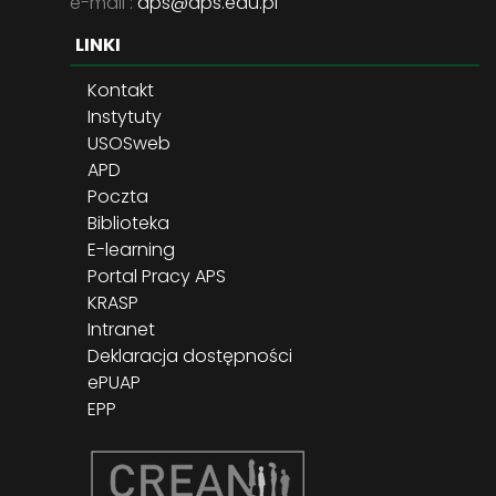
e-mail :
aps@aps.edu.pl
LINKI
Kontakt
Instytuty
USOSweb
APD
Poczta
Biblioteka
E-learning
Portal Pracy APS
KRASP
Intranet
Deklaracja dostępności
ePUAP
EPP