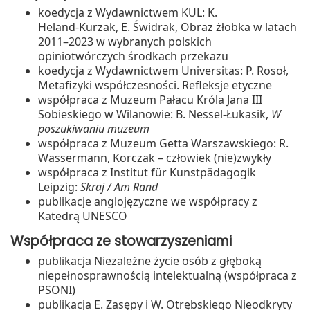
koedycja z Wydawnictwem KUL: K.
Heland‑Kurzak, E. Świdrak, Obraz żłobka w latach
2011–2023 w wybranych polskich
opiniotwórczych środkach przekazu
koedycja z Wydawnictwem Universitas: P. Rosoł,
Metafizyki współczesności. Refleksje etyczne
współpraca z Muzeum Pałacu Króla Jana III
Sobieskiego w Wilanowie: B. Nessel‑Łukasik,
W
poszukiwaniu muzeum
współpraca z Muzeum Getta Warszawskiego: R.
Wassermann, Korczak – człowiek (nie)zwykły
współpraca z Institut für Kunstpädagogik
Leipzig:
Skraj / Am Rand
publikacje anglojęzyczne we współpracy z
Katedrą UNESCO
Współpraca ze stowarzyszeniami
publikacja Niezależne życie osób z głęboką
niepełnosprawnością intelektualną (współpraca z
PSONI)
publikacja E. Zasępy i W. Otrębskiego Nieodkryty