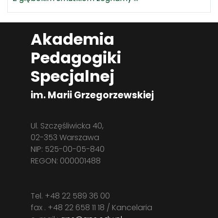
Akademia
Pedagogiki
Specjalnej
im. Marii Grzegorzewskiej
Ul. Szczęśliwicka 40,
02-353 Warszawa
NIP: 525-00-05-840
REGON: 000001488
Tel. +48 22 589 36 00
fax . +48 22 658 11 18 / Kancelaria