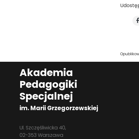
Udostęp
Opubliko
Akademia
Pedagogiki
Specjalnej
im. Marii Grzegorzewskiej
Ul. Szczęśliwicka 40,
02-353 Warszawa