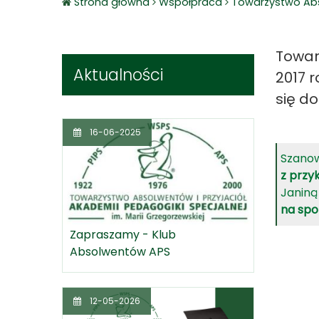
Strona główna
Współpraca
Towarzystwo Abso
Towar
Aktualności
2017 
się d
16-06-2025
Szanow
z przy
Janiną
na spo
Zapraszamy - Klub
Absolwentów APS
12-05-2026