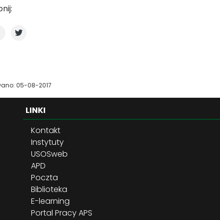
nij:
wano: 05-08-2017
LINKI
Kontakt
Instytuty
USOSweb
APD
Poczta
Biblioteka
E-learning
Portal Pracy APS