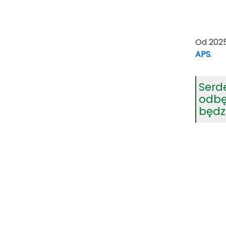
Od
2025
APS
.
Serd
odbę
będz