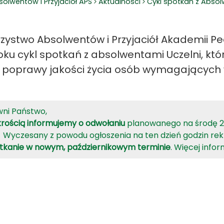
lwentów i Przyjaciół APS
Aktualności
Cykl spotkań z Abso
zystwo Absolwentów i Przyjaciół Akademii Pe
roku cykl spotkań z absolwentami Uczelni, kt
o poprawy jakości życia osób wymagających 
ni Państwo,
krością informujemy o odwołaniu
planowanego na środę 27.
 Wyczesany z powodu ogłoszenia na ten dzień godzin rek
tkanie w nowym, październikowym terminie
. Więcej info