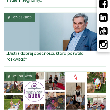
Z żalem żegnamy...
07-08-2026
„Mistrz dobrej obecności, która pozwala
rozkwitać”
05-08-2026