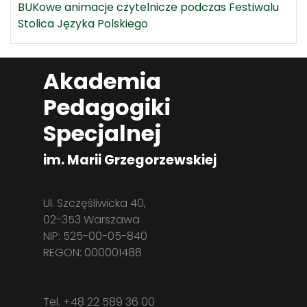
BUKowe animacje czytelnicze podczas Festiwalu
Stolica Języka Polskiego
Akademia
Pedagogiki
Specjalnej
im. Marii Grzegorzewskiej
Ul. Szczęśliwicka 40,
02-353 Warszawa
NIP: 525-00-05-840
REGON: 000001488
Tel. +48 22 589 36 00