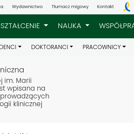
ka
Wydawnictwo
Tłumacz migowy
Kontakt
KSZTAŁCENIE
NAUKA
WSPÓŁPR
DENCI
DOKTORANCI
PRACOWNICY
iniczna
 im. Marii
st wpisana na
ch prowadzących
gii klinicznej