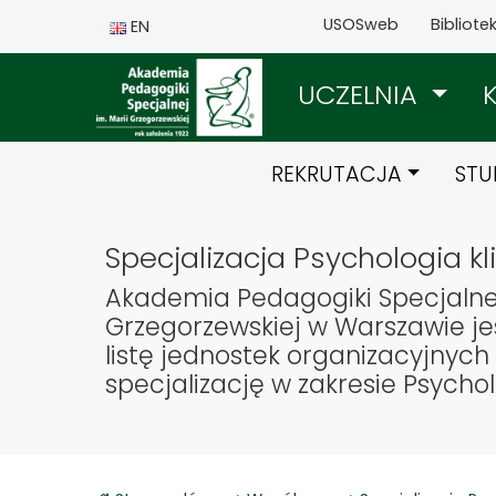
USOSweb
Bibliote
EN
UCZELNIA
REKRUTACJA
STU
Specjalizacja Psychologia kl
Akademia Pedagogiki Specjalnej
Grzegorzewskiej w Warszawie je
listę jednostek organizacyjny
specjalizację w zakresie Psycholo