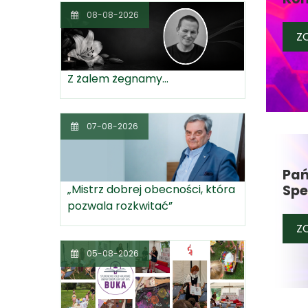
08-08-2026
ZO
Z żalem żegnamy...
07-08-2026
Pań
„Mistrz dobrej obecności, która
Spe
pozwala rozkwitać”
ZO
05-08-2026