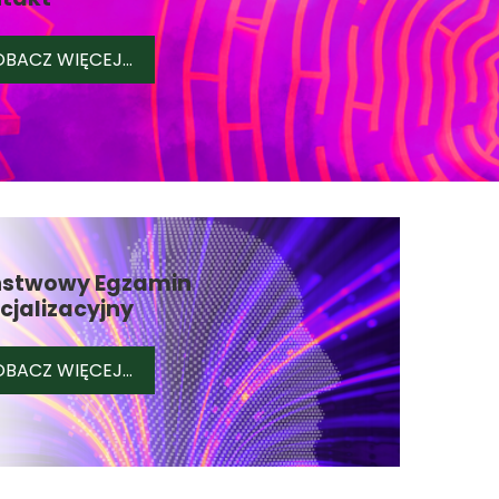
KONTAKT
BACZ WIĘCEJ...
stwowy Egzamin
cjalizacyjny
PAŃSTWOWY EGZAMIN SPECJALIZACYJNY
BACZ WIĘCEJ...