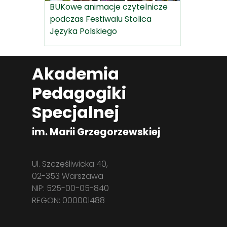
BUKowe animacje czytelnicze
podczas Festiwalu Stolica
Języka Polskiego
Akademia
Pedagogiki
Specjalnej
im. Marii Grzegorzewskiej
Ul. Szczęśliwicka 40,
02-353 Warszawa
NIP: 525-00-05-840
REGON: 000001488