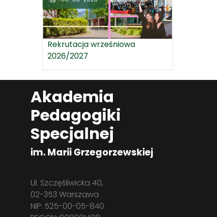
Rekrutacja wrześniowa
2026/2027
Akademia
Pedagogiki
Specjalnej
im. Marii Grzegorzewskiej
Ul. Szczęśliwicka 40,
02-353 Warszawa
NIP: 525-00-05-840