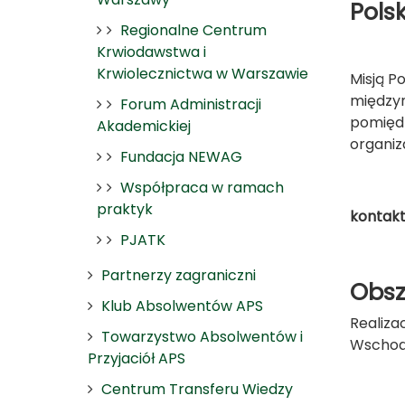
Pols
Regionalne Centrum
Krwiodawstwa i
Krwiolecznictwa w Warszawie
Misją P
międzyna
Forum Administracji
pomiędz
Akademickiej
organiz
Fundacja NEWAG
Współpraca w ramach
praktyk
kontak
PJATK
Partnerzy zagraniczni
Obsz
Klub Absolwentów APS
Realiza
Towarzystwo Absolwentów i
Wschodn
Przyjaciół APS
Centrum Transferu Wiedzy