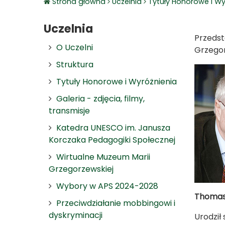
Strona główna
Uczelnia
Tytuły Honorowe i Wy
Uczelnia
Przedst
O Uczelni
Grzegor
Struktura
Tytuły Honorowe i Wyróżnienia
Galeria - zdjęcia, filmy,
transmisje
Katedra UNESCO im. Janusza
Korczaka Pedagogiki Społecznej
Wirtualne Muzeum Marii
Grzegorzewskiej
Wybory w APS 2024-2028
Thoma
Przeciwdziałanie mobbingowi i
dyskryminacji
Urodził