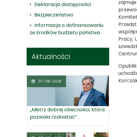
zajmuje
Deklaracja dostępności
przewod
Bezpieczeństwo
Komitet
Przedst
Informacja o dofinansowaniu
współpr
ze środków budżetu państwa
Pracy, 
szwedzk
Centru
Aktualności
Opublik
uchodźc
Korczak
07-08-2026
„Mistrz dobrej obecności, która
pozwala rozkwitać”