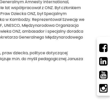
m Generalnym Amnesty International,
ele lat współpracował z ONZ. Był członkiem
 Praw Dziecka ONZ, był Specjalnym
eka w Kambodży. Reprezentował Szwecję we
EF, UNESCO, Międzynarodowa Organizacja
owieka ONZ, ambasador i specjalny doradca
ę Sekretarza Generalnego Międzynarodowego
praw dziecka, polityce dotyczącej
ązuje m.in. do myśli pedagogicznej Janusza