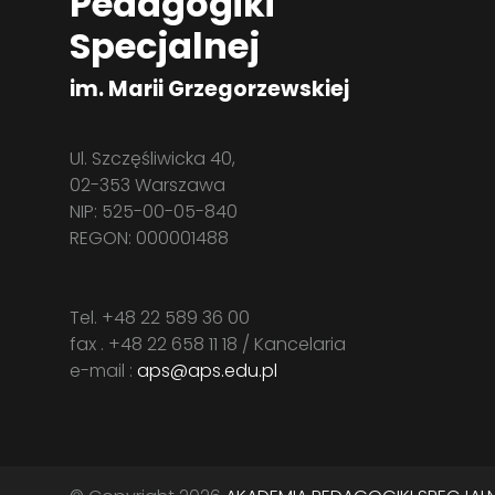
Pedagogiki
Specjalnej
im. Marii Grzegorzewskiej
Ul. Szczęśliwicka 40,
02-353 Warszawa
NIP: 525-00-05-840
REGON: 000001488
Tel. +48 22 589 36 00
fax . +48 22 658 11 18 / Kancelaria
e-mail :
aps@aps.edu.pl