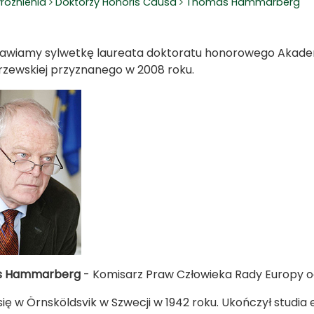
różnienia
Doktorzy Honoris Causa
Thomas Hammarberg
awiamy sylwetkę laureata doktoratu honorowego Akademii
zewskiej przyznanego w 2008 roku.
s Hammarberg
- Komisarz Praw Człowieka Rady Europy od
 się w Örnsköldsvik w Szwecji w 1942 roku. Ukończył stud