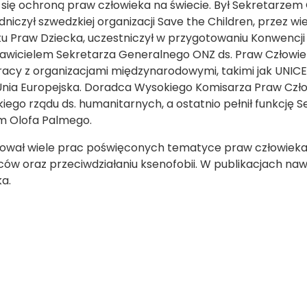
 się ochroną praw człowieka na świecie. Był Sekretarze
niczył szwedzkiej organizacji Save the Children, przez wi
u Praw Dziecka, uczestniczył w przygotowaniu Konwencji
awicielem Sekretarza Generalnego ONZ ds. Praw Człowi
acy z organizacjami międzynarodowymi, takimi jak UNIC
Unia Europejska. Doradca Wysokiego Komisarza Praw Czł
iego rządu ds. humanitarnych, a ostatnio pełnił funkcj
m Olofa Palmego.
ował wiele prac poświęconych tematyce praw człowieka, 
ów oraz przeciwdziałaniu ksenofobii. W publikacjach nawi
a.