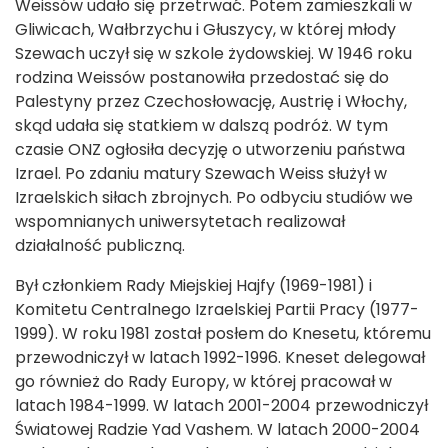
Weissów udało się przetrwać. Potem zamieszkali w
Gliwicach, Wałbrzychu i Głuszycy, w której młody
Szewach uczył się w szkole żydowskiej. W 1946 roku
rodzina Weissów postanowiła przedostać się do
Palestyny przez Czechosłowację, Austrię i Włochy,
skąd udała się statkiem w dalszą podróż. W tym
czasie ONZ ogłosiła decyzję o utworzeniu państwa
Izrael. Po zdaniu matury Szewach Weiss służył w
Izraelskich siłach zbrojnych. Po odbyciu studiów we
wspomnianych uniwersytetach realizował
działalność publiczną.
Był członkiem Rady Miejskiej Hajfy (1969-1981) i
Komitetu Centralnego Izraelskiej Partii Pracy (1977-
1999). W roku 1981 został posłem do Knesetu, któremu
przewodniczył w latach 1992-1996. Kneset delegował
go również do Rady Europy, w której pracował w
latach 1984-1999. W latach 2001-2004 przewodniczył
Światowej Radzie Yad Vashem. W latach 2000-2004