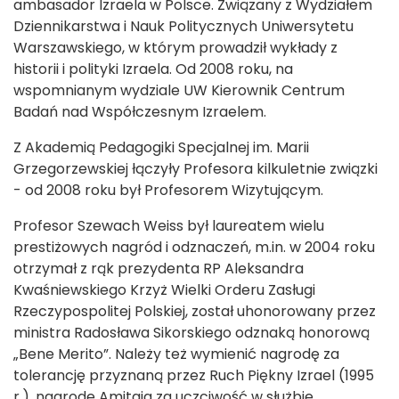
ambasador Izraela w Polsce. Związany z Wydziałem
Dziennikarstwa i Nauk Politycznych Uniwersytetu
Warszawskiego, w którym prowadził wykłady z
historii i polityki Izraela. Od 2008 roku, na
wspomnianym wydziale UW Kierownik Centrum
Badań nad Współczesnym Izraelem.
Z Akademią Pedagogiki Specjalnej im. Marii
Grzegorzewskiej łączyły Profesora kilkuletnie związki
- od 2008 roku był Profesorem Wizytującym.
Profesor Szewach Weiss był laureatem wielu
prestiżowych nagród i odznaczeń, m.in. w 2004 roku
otrzymał z rąk prezydenta RP Aleksandra
Kwaśniewskiego Krzyż Wielki Orderu Zasługi
Rzeczypospolitej Polskiej, został uhonorowany przez
ministra Radosława Sikorskiego odznaką honorową
„Bene Merito”. Należy też wymienić nagrodę za
tolerancję przyznaną przez Ruch Piękny Izrael (1995
r.), nagrodę Amitaia za uczciwość w służbie