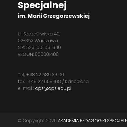
Specjalnej
im. Marii Grzegorzewskiej
Ul. Szczęśliwicka 40,
02-353 Warszawa
NIP: 525-00-05-840
REGON: 000001488
Tel. +48 22 589 36 00
fax . +48 22 658 11 18 / Kancelaria
e-mail :
aps@aps.edu.pl
© Copyright 2026
AKADEMIA PEDAGOGIKI SPECJALNE