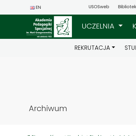
USOSweb
Bibliote
EN
UCZELNIA
REKRUTACJA
STU
Archiwum