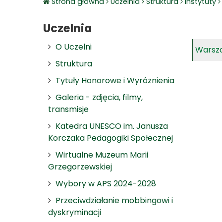
Strona główna
Uczelnia
Struktura
Instytuty
Uczelnia
O Uczelni
Warsza
Struktura
Tytuły Honorowe i Wyróżnienia
Galeria - zdjęcia, filmy,
transmisje
Katedra UNESCO im. Janusza
Korczaka Pedagogiki Społecznej
Wirtualne Muzeum Marii
Grzegorzewskiej
Wybory w APS 2024-2028
Przeciwdziałanie mobbingowi i
dyskryminacji