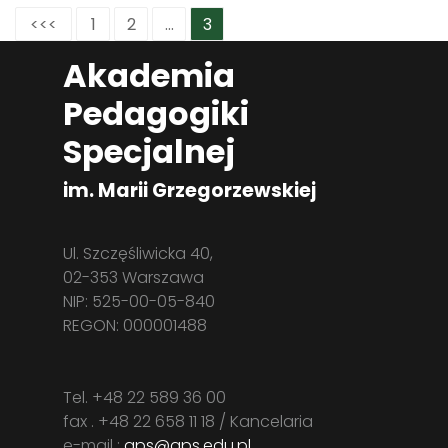
<<<
1
2
...
3
Akademia
Pedagogiki
Specjalnej
im. Marii Grzegorzewskiej
Ul. Szczęśliwicka 40,
02-353 Warszawa
NIP: 525-00-05-840
REGON: 000001488
Tel. +48 22 589 36 00
fax . +48 22 658 11 18 / Kancelaria
e-mail :
aps@aps.edu.pl