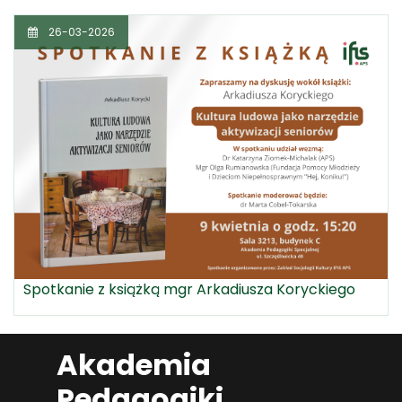
26-03-2026
Spotkanie z książką mgr Arkadiusza Koryckiego
Akademia
Pedagogiki