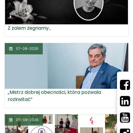
Z żalem żegnamy...
07-08-2026
„Mistrz dobrej obecności, która pozwala
rozkwitać”
05-08-2026