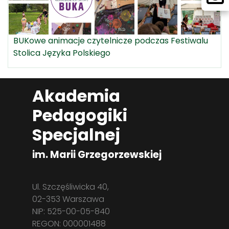
BUKowe animacje czytelnicze podczas Festiwalu
Stolica Języka Polskiego
Akademia
Pedagogiki
Specjalnej
im. Marii Grzegorzewskiej
Ul. Szczęśliwicka 40,
02-353 Warszawa
NIP: 525-00-05-840
REGON: 000001488