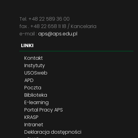
Tel. +48 22 589 36 00
fax . +48 22 658 11 18 / Kancelaria
e-mail :
aps@aps.edu.pl
LINKI
Kontakt
Instytuty
USOSweb
APD
Poczta
Biblioteka
E-learning
Portal Pracy APS
KRASP
Intranet
Deklaracja dostępności