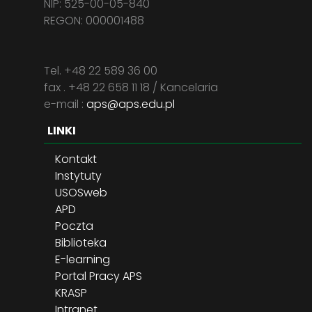
NIP: 525-00-05-840
REGON: 000001488
Tel. +48 22 589 36 00
fax . +48 22 658 11 18 / Kancelaria
e-mail :
aps@aps.edu.pl
LINKI
Kontakt
Instytuty
USOSweb
APD
Poczta
Biblioteka
E-learning
Portal Pracy APS
KRASP
Intranet