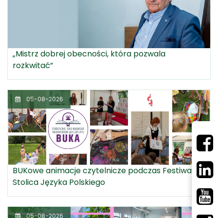
„Mistrz dobrej obecności, która pozwala
rozkwitać”
05-08-2026
BUKowe animacje czytelnicze podczas Festiwalu
Stolica Języka Polskiego
05-08-2026