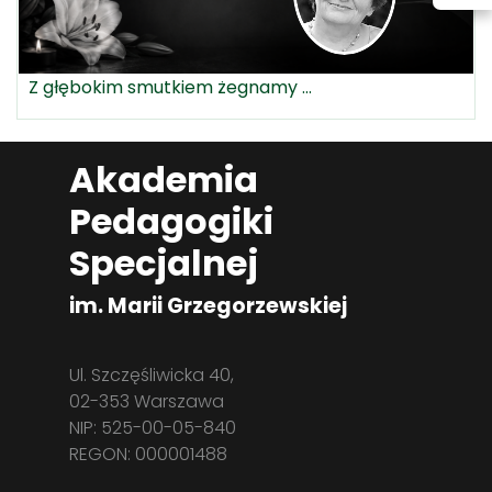
Z głębokim smutkiem żegnamy ...
Akademia
Pedagogiki
Specjalnej
im. Marii Grzegorzewskiej
Ul. Szczęśliwicka 40,
02-353 Warszawa
NIP: 525-00-05-840
REGON: 000001488