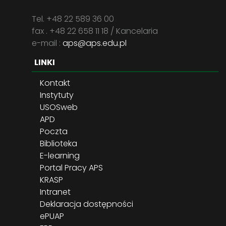
Tel. +48 22 589 36 00
fax . +48 22 658 11 18 / Kancelaria
e-mail :
aps@aps.edu.pl
LINKI
Kontakt
Instytuty
USOSweb
APD
Poczta
Biblioteka
E-learning
Portal Pracy APS
KRASP
Intranet
Deklaracja dostępności
ePUAP